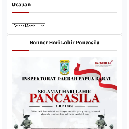
Ucapan
U
c
a
Banner Hari Lahir Pancasila
p
a
n