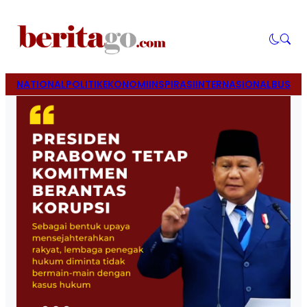
NATIONAL
POLITIK
EKONOMI
INSPIRASI
INTERNASIONAL
BUSINE