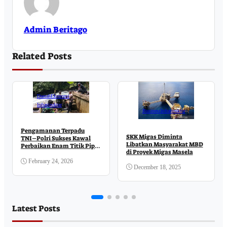
Admin Beritago
Related Posts
Daerah
Ekonomi
Infrastruktur
Business
Infrastruktur
Pengamanan Terpadu
SKK Migas Diminta
TNI–Polri Sukses Kawal
Libatkan Masyarakat MBD
Perbaikan Enam Titik Pipa
di Proyek Migas Masela
Air di Kampung Air Besar
February 24, 2026
December 18, 2025
Latest Posts