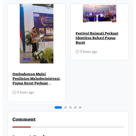
Business
Daerah
Ekonomi
Sosial
Festival Raimuti Perkuat
Identitas Bahari Papua
Barat
9 hours ago
Daerah
Ombudsman Mulai
Penilaian Maladministrasi,
Papua Barat Perkuat
Komitmen Pelayanan
Publik
4 hours ago
Comment