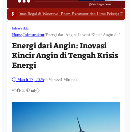
di Waserawi, Enam Excavator dan Lima Pekerja Diamankan
|
#4 -
Bappeda Papua
Infrastruktur
Home
/
Infrastruktur
/
Energi dari Angin: Inovasi Kincir Angin di Tengah 
Energi dari Angin: Inovasi
Kincir Angin di Tengah Krisis
Energi
March 17, 2025
•
9
Views
•
4 Min read
Facebook
Twitter
Pinterest
Mail
WhatsApp