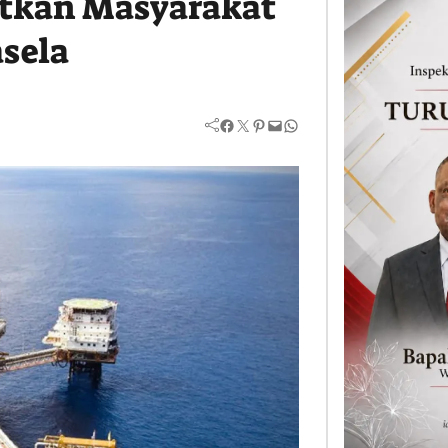
atkan Masyarakat
sela
Facebook
Twitter
Pinterest
Mail
WhatsApp