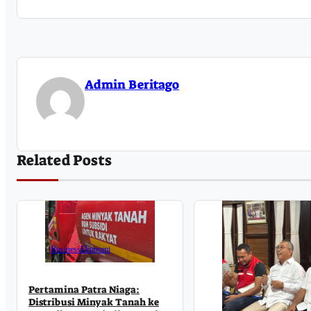
Admin Beritago
Related Posts
Business
Ekonomi
Pertamina Patra Niaga:
Distribusi Minyak Tanah ke