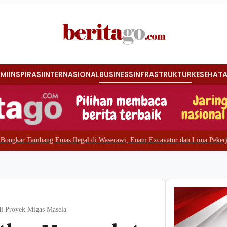
MI
INSPIRASI
INTERNASIONAL
BUSINESS
INFRASTRUKTUR
KESEHAT
s Ilegal di Waserawi, Enam Excavator dan Lima Pekerja Diamankan
|
#4 -
Bapp
i Proyek Migas Masela