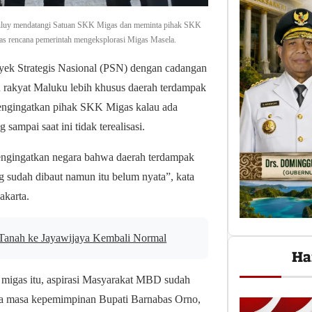
tuhluy mendatangi Satuan SKK Migas dan meminta pihak SKK
as rencana pemerintah mengeksplorasi Migas Masela.
ek Strategis Nasional (PSN) dengan cadangan
uh rakyat Maluku lebih khusus daerah terdampak
engingatkan pihak SKK Migas kalau ada
ampai saat ini tidak terealisasi.
engingatkan negara bahwa daerah terdampak
g sudah dibaut namun itu belum nyata”, kata
akarta.
k Tanah ke Jayawijaya Kembali Normal
Ha
migas itu, aspirasi Masyarakat MBD sudah
da masa kepemimpinan Bupati Barnabas Orno,