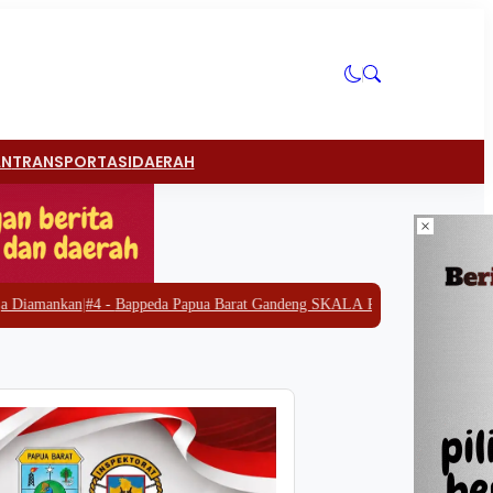
AN
TRANSPORTASI
DAERAH
×
eda Papua Barat Gandeng SKALA Perkuat Strategi Pengentasan Kemiskinan 