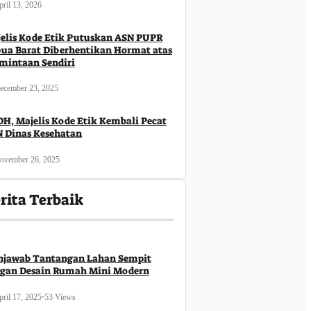
ril 13, 2026
elis Kode Etik Putuskan ASN PUPR
ua Barat Diberhentikan Hormat atas
mintaan Sendiri
ecember 23, 2025
H, Majelis Kode Etik Kembali Pecat
 Dinas Kesehatan
ovember 26, 2025
rita Terbaik
Business
Ekonomi
Sosial
jawab Tantangan Lahan Sempit
onomi
gan Desain Rumah Mini Modern
Uncategorized
ril 17, 2025
•
53 Views
 Futsal
Jembatan Armco Baray Timur
Kod