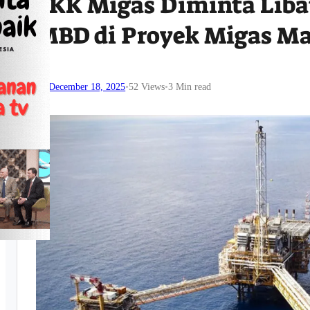
SKK Migas Diminta Lib
MBD di Proyek Migas Ma
December 18, 2025
•
52
Views
•
3 Min read