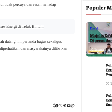
i tidak percaya dan resah terhadap
Populer M
es Energi di Teluk Bintuni
Daerah
Majelis Kod
Dipecat da
h datang, ini pertanda bagus sekaligus
diperhatikan dan masyarakatnya dilibatkan
November 12, 
Pol
Per
Peg
Ja
N
Pol
Pem
Su
Facebook
Twitter
Pinterest
Mail
WhatsApp