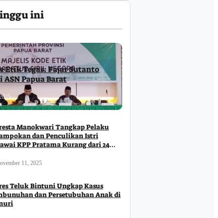
inggu ini
e Etik Tegas: Fajar Sutanto
ri ASN Papua Barat
2025
resta Manokwari Tangkap Pelaku
ampokan dan Penculikan Istri
awai KPP Pratama Kurang dari 24
m
ovember 11, 2025
res Teluk Bintuni Ungkap Kasus
bunuhan dan Persetubuhan Anak di
muri