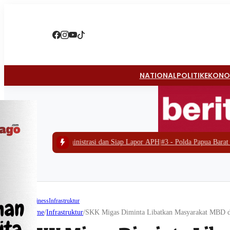
NATIONAL
POLITIK
EKONO
inistrasi dan Siap Lapor APH
|
#3 -
Polda Papua Barat Bongkar Tambang Ema
Business
Infrastruktur
Home
/
Infrastruktur
/
SKK Migas Diminta Libatkan Masyarakat MBD d