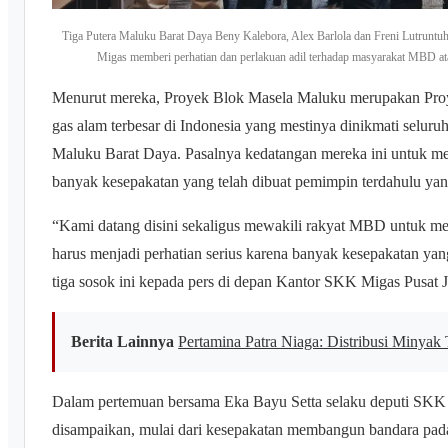
Tiga Putera Maluku Barat Daya Beny Kalebora, Alex Barlola dan Freni Lutrun
Migas memberi perhatian dan perlakuan adil terhadap masyarakat MBD at
Menurut mereka, Proyek Blok Masela Maluku merupakan Proy
gas alam terbesar di Indonesia yang mestinya dinikmati selur
Maluku Barat Daya. Pasalnya kedatangan mereka ini untuk m
banyak kesepakatan yang telah dibuat pemimpin terdahulu yang s
“Kami datang disini sekaligus mewakili rakyat MBD untuk m
harus menjadi perhatian serius karena banyak kesepakatan yan
tiga sosok ini kepada pers di depan Kantor SKK Migas Pusat J
Berita Lainnya
Pertamina Patra Niaga: Distribusi Minya
Dalam pertemuan bersama Eka Bayu Setta selaku deputi SKK 
disampaikan, mulai dari kesepakatan membangun bandara pa