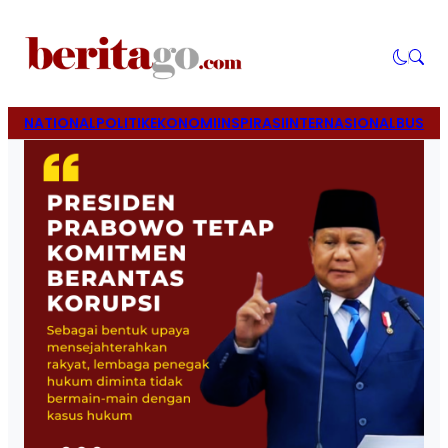
NATIONAL
POLITIK
EKONOMI
INSPIRASI
INTERNASIONAL
BUSINE