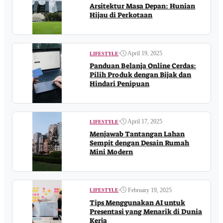
Arsitektur Masa Depan: Hunian
Hijau di Perkotaan
•
April 19, 2025
LIFESTYLE
Panduan Belanja Online Cerdas:
Pilih Produk dengan Bijak dan
Hindari Penipuan
•
April 17, 2025
LIFESTYLE
Menjawab Tantangan Lahan
Sempit dengan Desain Rumah
Mini Modern
•
February 19, 2025
LIFESTYLE
Tips Menggunakan AI untuk
Presentasi yang Menarik di Dunia
Kerja