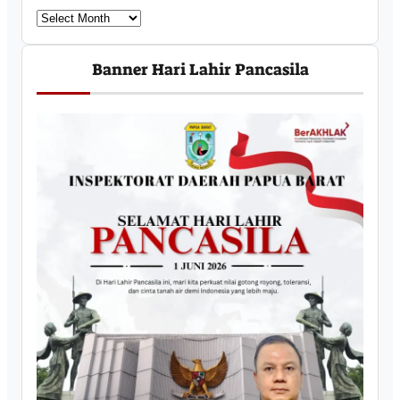
U
c
a
Banner Hari Lahir Pancasila
p
a
n