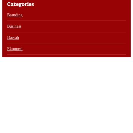
Categories
Branding
Business
Daerah
Ekonomi
Featured
Hukrim
Infrastruktur
Inspirasi
Internasional
Kesehatan
Lifestyle