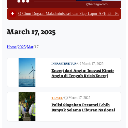
aan Maladministrasi dan Siap Lapor APH
|
#3 -
Polda Papua Barat Bongkar Ta
March 17, 2025
Home
/
2025
/
Mar
/
17
•
March 17, 2025
INFRASTRUKTUR
Energi dari Angin: Inovasi Kincir
Angin di Tengah Krisis Energi
•
March 17, 2025
TRAVEL
Polisi Siagakan Personel Lebih
Banyak Selama Liburan Nasional