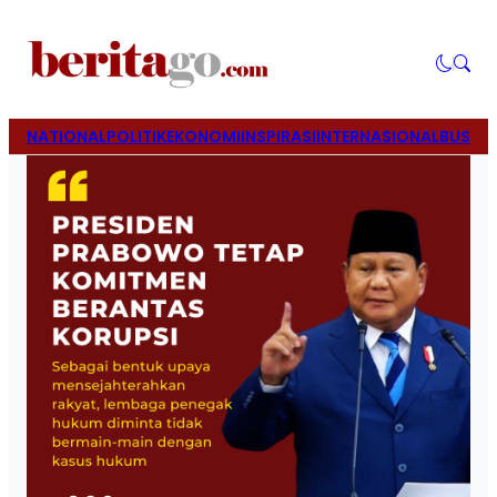
NATIONAL
POLITIK
EKONOMI
INSPIRASI
INTERNASIONAL
BUSINE