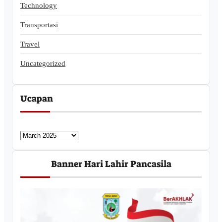
Technology
Transportasi
Travel
Uncategorized
Ucapan
U
c
a
Banner Hari Lahir Pancasila
p
a
n