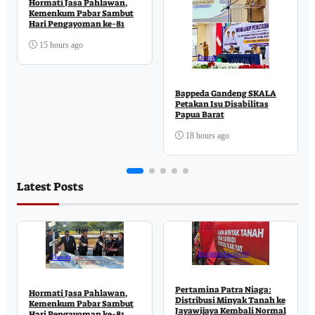
Hormati Jasa Pahlawan,
Kemenkum Pabar Sambut
Hari Pengayoman ke-81
15 hours ago
Daerah
Bappeda Gandeng SKALA
Petakan Isu Disabilitas
Papua Barat
18 hours ago
Latest Posts
Business
Ekonomi
Daerah
Pertamina Patra Niaga:
Hormati Jasa Pahlawan,
Distribusi Minyak Tanah ke
Kemenkum Pabar Sambut
Jayawijaya Kembali Normal
Hari Pengayoman ke-81