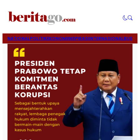
NATIONAL
POLITIK
EKONOMI
INSPIRASI
INTERNASIONAL
BUSINE