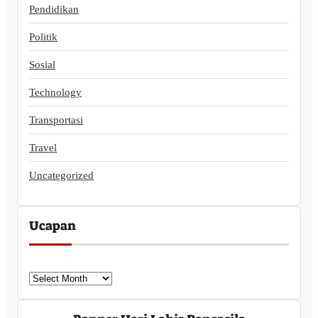
Pendidikan
Politik
Sosial
Technology
Transportasi
Travel
Uncategorized
Ucapan
U
c
a