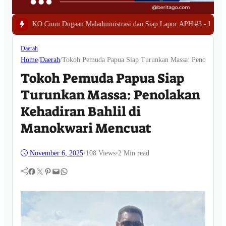
aan Maladministrasi dan Siap Lapor APH
|
#3 -
Polda Papua Barat Bongkar Ta
Daerah
Home
/
Daerah
/
Tokoh Pemuda Papua Siap Turunkan Massa: Penolakan K
Tokoh Pemuda Papua Siap
Turunkan Massa: Penolakan
Kehadiran Bahlil di
Manokwari Mencuat
November 6, 2025
•
108
Views
•
2 Min read
Facebook
Twitter
Pinterest
Mail
WhatsApp