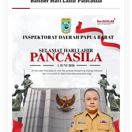
Banner Hari Lahir Pancasila
p
a
n