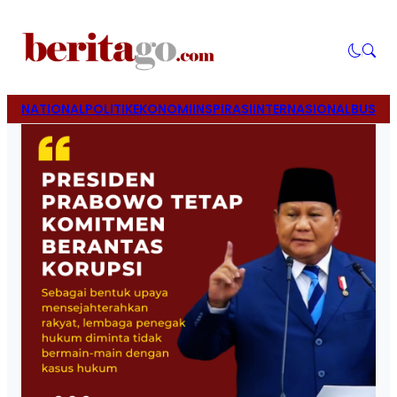
NATIONAL
POLITIK
EKONOMI
INSPIRASI
INTERNASIONAL
BUSINE