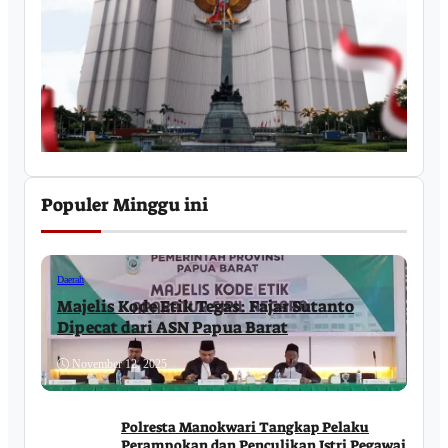
Populer Minggu ini
Daerah
Majelis Kode Etik Tegas: Fajar Sutanto
Dipecat dari ASN Papua Barat
November 12, 2025
Polresta Manokwari Tangkap Pelaku
Perampokan dan Penculikan Istri Pegawai