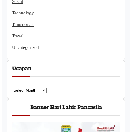
Sosial
Technology
Transportasi
Travel
Uncategorized
Ucapan
U
c
a
Banner Hari Lahir Pancasila
p
a
n