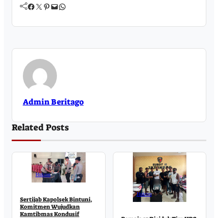
Facebook
Twitter
Pinterest
Mail
WhatsApp
Admin Beritago
Related Posts
Hukrim
Hukrim
Sertijab Kapolsek Bintuni,
Komitmen Wujudkan
Kamtibmas Kondusif