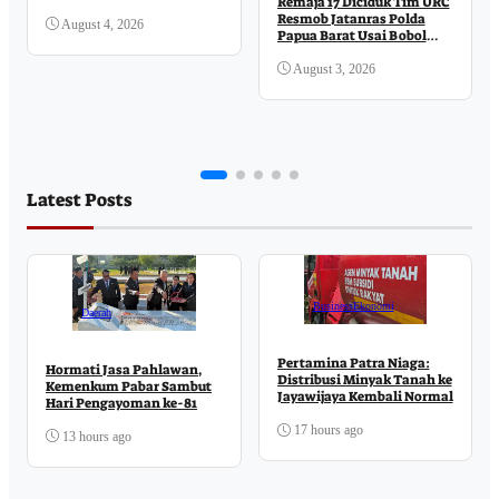
Remaja 17 Diciduk Tim URC
Resmob Jatanras Polda
August 4, 2026
Papua Barat Usai Bobol
Toko
August 3, 2026
Latest Posts
Business
Ekonomi
Daerah
Pertamina Patra Niaga:
Hormati Jasa Pahlawan,
Distribusi Minyak Tanah ke
Kemenkum Pabar Sambut
Jayawijaya Kembali Normal
Hari Pengayoman ke-81
17 hours ago
13 hours ago