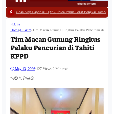
p Lapor APH
|
#3 -
Polda Papua Barat Bongkar Tambang Emas Ilegal di Wasera
Hukrim
Home
/
Hukrim
/
Tim Macan Gunung Ringkus Pelaku Pencurian di Tahit
Tim Macan Gunung Ringkus
Pelaku Pencurian di Tahiti
KPPD
May 13, 2026
•
127
Views
•
2 Min read
Facebook
Twitter
Pinterest
Mail
WhatsApp