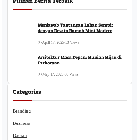
Pilihan Berita Terbaik
Menjawab Tantangan Lahan Sempit
dengan Desain Rumah Mini Modern
April 17, 2025
•
53 Views
Arsitektur Masa Depan: Hunian Hijau di
Perkotaan
May 17, 2025
•
33 Views
Categories
Branding
Business
Daerah