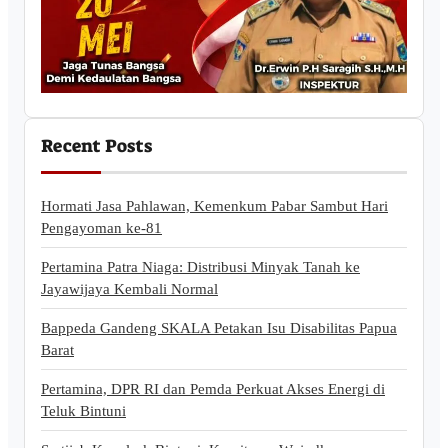
Recent Posts
Hormati Jasa Pahlawan, Kemenkum Pabar Sambut Hari
Pengayoman ke-81
Pertamina Patra Niaga: Distribusi Minyak Tanah ke
Jayawijaya Kembali Normal
Bappeda Gandeng SKALA Petakan Isu Disabilitas Papua
Barat
Pertamina, DPR RI dan Pemda Perkuat Akses Energi di
Teluk Bintuni