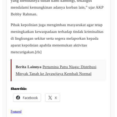
yang identitasnya sudah kami kantongi, sekaligus
mendalami kemungkinan adanya korban lain,” ujar AKP
Bobby Rahman.
Pihak kepolisian juga mengimbau masyarakat agar tetap
meningkatkan kewaspadaan terhadap tindak kriminalitas
di lingkungan sekitar serta segera melaporkan kepada
aparat kepolisian apabila menemukan aktivitas
mencurigakan.[rls]
Berita Lainnya
Pertamina Patra Niaga: Distribusi
Minyak Tanah ke Jayawijaya Kembali Normal
Share this:
Facebook
X
Featured