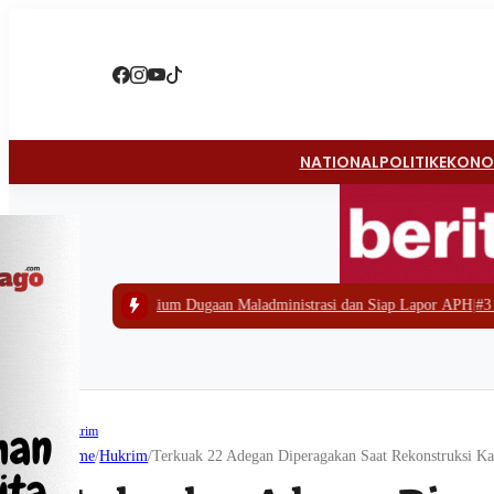
NATIONAL
POLITIK
EKONO
O Cium Dugaan Maladministrasi dan Siap Lapor APH
|
#3 -
Polda Papua Barat 
Hukrim
Home
/
Hukrim
/
Terkuak 22 Adegan Diperagakan Saat Rekonstruksi K