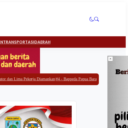
AN
TRANSPORTASI
DAERAH
×
a Diamankan
|
#4 -
Bappeda Papua Barat Gandeng SKALA Perkuat Strategi Pen