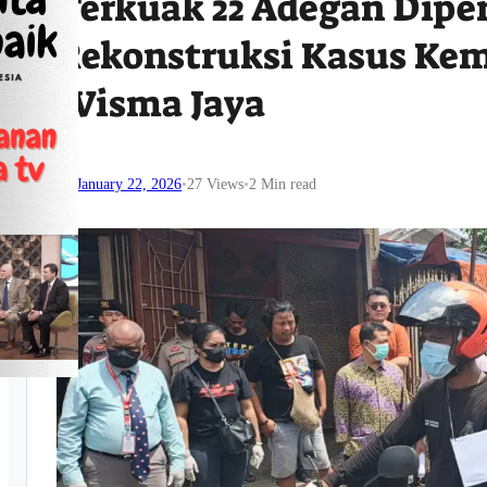
Terkuak 22 Adegan Dipe
Rekonstruksi Kasus Kem
Wisma Jaya
January 22, 2026
•
27
Views
•
2 Min read