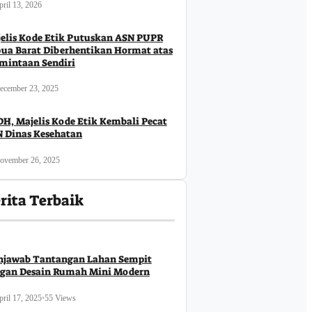
ril 13, 2026
elis Kode Etik Putuskan ASN PUPR
ua Barat Diberhentikan Hormat atas
mintaan Sendiri
Hukrim
ecember 23, 2025
Polisi Bergerak Cepat, Aksi
Kem
H, Majelis Kode Etik Kembali Pecat
Pemalangan Jalan Km 5 Teluk
Har
 Dinas Kesehatan
ciduk Tim URC
Bintuni Dapat Dibuka Secara
Ran
ras Polda Papua
Kondusif
obol Toko
ovember 26, 2025
August 3, 2026
Ju
rita Terbaik
jawab Tantangan Lahan Sempit
gan Desain Rumah Mini Modern
ril 17, 2025
•
55 Views
Business
Ekonomi