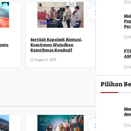
Ap
Maj
Pap
l
Hukrim
Per
D
Sertijab Kapolsek Bintuni,
Hukrim
epatu
Komitmen Wujudkan
Kamtibmas Kondusif
PTD
ASN
Remaja 17 Di
August 4, 2026
Resmob Jatan
Barat Usai B
N
August 3, 2026
Pilihan Be
Men
den
Ap