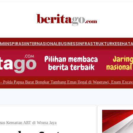
MI
INSPIRASI
INTERNASIONAL
BUSINESS
INFRASTRUKTUR
KESEHAT
Bongkar Tambang Emas Ilegal di Waserawi, Enam Excavator dan Lima Pekerj
asus Kematian ART di Wisma Jaya