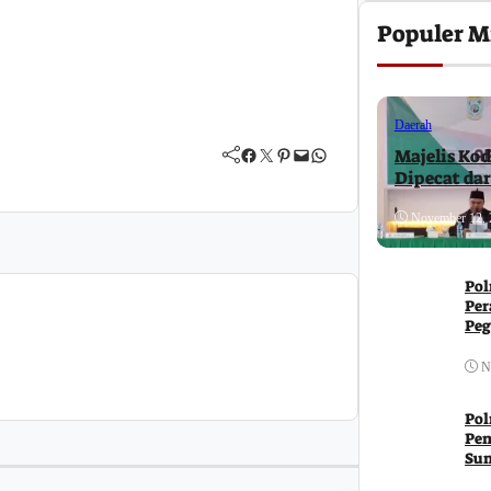
Populer M
Daerah
Facebook
Twitter
Pinterest
Mail
WhatsApp
Majelis Kod
Dipecat da
November 12, 
Pol
Per
Peg
Ja
N
Pol
Pem
Su