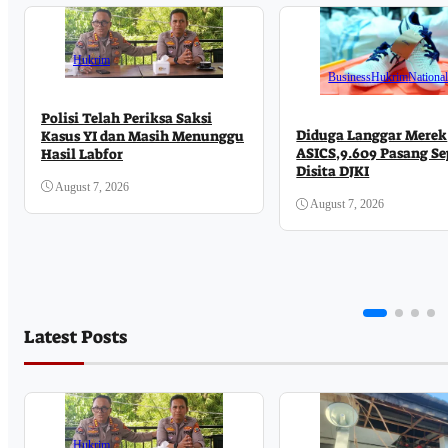
Hukrim
Business
Hukrim
Nationa
Polisi Telah Periksa Saksi
Diduga Langgar Merek
Kasus YI dan Masih Menunggu
ASICS,9.609 Pasang S
Hasil Labfor
Disita DJKI
August 7, 2026
August 7, 2026
Latest Posts
Hukrim