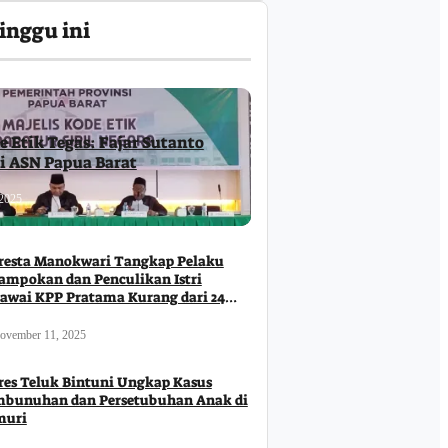
inggu ini
e Etik Tegas: Fajar Sutanto
ri ASN Papua Barat
2025
resta Manokwari Tangkap Pelaku
ampokan dan Penculikan Istri
awai KPP Pratama Kurang dari 24
m
ovember 11, 2025
res Teluk Bintuni Ungkap Kasus
bunuhan dan Persetubuhan Anak di
muri