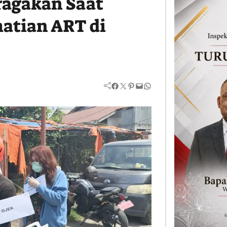
ragakan Saat
atian ART di
Facebook
Twitter
Pinterest
Mail
WhatsApp