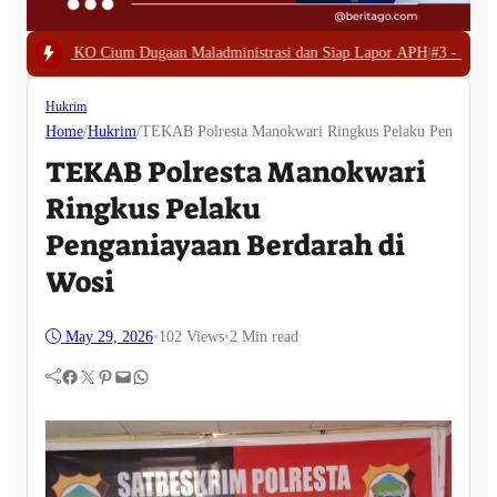
gaan Maladministrasi dan Siap Lapor APH
|
#3 -
Polda Papua Barat Bongkar T
Hukrim
Home
/
Hukrim
/
TEKAB Polresta Manokwari Ringkus Pelaku Penganiaya
TEKAB Polresta Manokwari
Ringkus Pelaku
Penganiayaan Berdarah di
Wosi
May 29, 2026
•
102
Views
•
2 Min read
Facebook
Twitter
Pinterest
Mail
WhatsApp