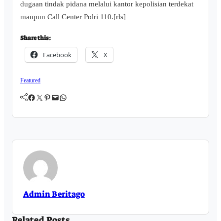
dugaan tindak pidana melalui kantor kepolisian terdekat
maupun Call Center Polri 110.[rls]
Share this:
Facebook
X
Featured
Facebook
Twitter
Pinterest
Mail
WhatsApp
Admin Beritago
Related Posts