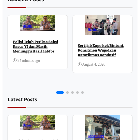
Hukrim
Hukrim
Polisi Telah Periksa Saksi
Sertijab Kapolsek Bintuni,
Kasus YI dan Masih
Komitmen Wujudkan
Menunggu Hasil Labfor
Kamtibmas Kondusif
24 minutes ago
August 4, 2026
Latest Posts
Hukrim
Daerah
Sosial