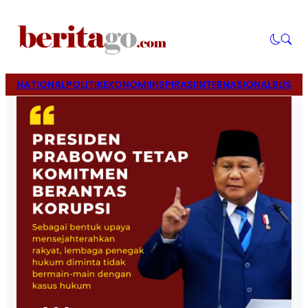
NATIONAL
POLITIK
EKONOMI
INSPIRASI
INTERNASIONAL
BUSINE