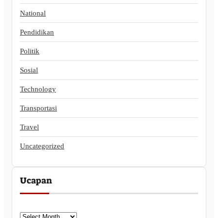
National
Pendidikan
Politik
Sosial
Technology
Transportasi
Travel
Uncategorized
Ucapan
U