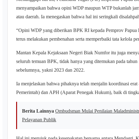
menyampaikan bahwa opini WDP maupun WTP bukanlah jamina
atau daerah. Ia menegaskan bahwa hal ini seringkali disalahpa
“Opini WDP yang diberikan BPK RI kepada Pemprov Papua B
terus melakukan pembenahan serta memperbaiki tata kelola pe
Mantan Kepala Kejaksaan Negeri Biak Numfor itu juga meny
seluruh temuan BPK, tidak hanya yang ditemukan pada tahun 
sebelumnya, yakni 2023 dan 2022.
Ia menjelaskan bahwa pihaknya telah menjalin koordinasi erat
Pemerintah) dan APH (Aparat Penegak Hukum), baik di tingka
Berita Lainnya
Ombudsman Mulai Penilaian Maladministr
Pelayanan Publik
Hal ini merujuk pada kesepakatan bersama antara Mendagri, K