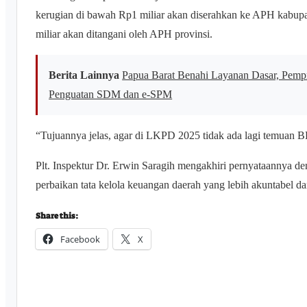
kerugian di bawah Rp1 miliar akan diserahkan ke APH kabupat
miliar akan ditangani oleh APH provinsi.
Berita Lainnya
Papua Barat Benahi Layanan Dasar, Pem
Penguatan SDM dan e-SPM
“Tujuannya jelas, agar di LKPD 2025 tidak ada lagi temuan 
Plt. Inspektur Dr. Erwin Saragih mengakhiri pernyataannya d
perbaikan tata kelola keuangan daerah yang lebih akuntabel dan
Share this:
Facebook
X