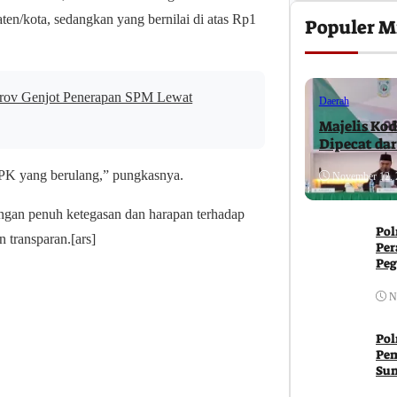
en/kota, sedangkan yang bernilai di atas Rp1
Populer M
prov Genjot Penerapan SPM Lewat
Daerah
Majelis Kod
Dipecat da
BPK yang berulang,” pungkasnya.
November 12, 
engan penuh ketegasan dan harapan terhadap
Pol
 transparan.[ars]
Per
Peg
Ja
N
Pol
Pem
Su