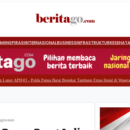
MI
INSPIRASI
INTERNASIONAL
BUSINESS
INFRASTRUKTUR
KESEHAT
da Papua Barat Bongkar Tambang Emas Ilegal di Waserawi, Enam Excavator 
ngawasan