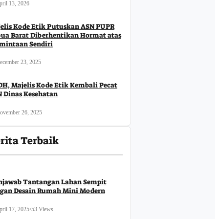
ril 13, 2026
elis Kode Etik Putuskan ASN PUPR
ua Barat Diberhentikan Hormat atas
mintaan Sendiri
ecember 23, 2025
H, Majelis Kode Etik Kembali Pecat
 Dinas Kesehatan
ovember 26, 2025
rita Terbaik
jawab Tantangan Lahan Sempit
gan Desain Rumah Mini Modern
ril 17, 2025
•
53 Views