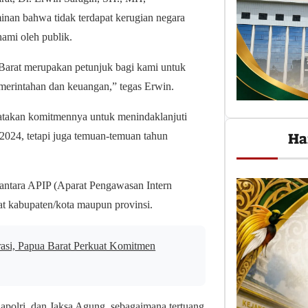
n bahwa tidak terdapat kerugian negara
hami oleh publik.
arat merupakan petunjuk bagi kami untuk
merintahan dan keuangan,” tegas Erwin.
atakan komitmennya untuk menindaklanjuti
Ha
2024, tetapi juga temuan-temuan tahun
 antara APIP (Aparat Pengawasan Intern
t kabupaten/kota maupun provinsi.
asi, Papua Barat Perkuat Komitmen
apolri, dan Jaksa Agung, sebagaimana tertuang