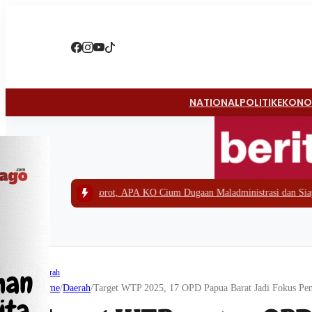
NATIONAL
POLITIK
EKONO
Disorot, APA KO Cium Dugaan Maladministrasi dan Siap Lapor APH
|
#3 -
Pol
Daerah
Home
/
Daerah
/
Target WTP 2025, 17 OPD Papua Barat Jadi Fokus Pe