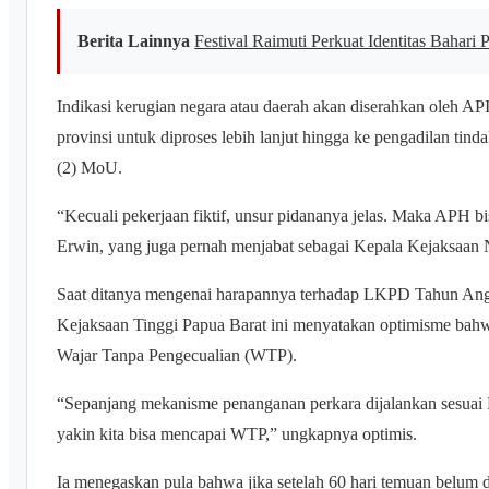
Berita Lainnya
Festival Raimuti Perkuat Identitas Bahari 
Indikasi kerugian negara atau daerah akan diserahkan oleh AP
provinsi untuk diproses lebih lanjut hingga ke pengadilan tinda
(2) MoU.
“Kecuali pekerjaan fiktif, unsur pidananya jelas. Maka APH 
Erwin, yang juga pernah menjabat sebagai Kepala Kejaksaan 
Saat ditanya mengenai harapannya terhadap LKPD Tahun Angg
Kejaksaan Tinggi Papua Barat ini menyatakan optimisme bah
Wajar Tanpa Pengecualian (WTP).
“Sepanjang mekanisme penanganan perkara dijalankan sesua
yakin kita bisa mencapai WTP,” ungkapnya optimis.
Ia menegaskan pula bahwa jika setelah 60 hari temuan belum d