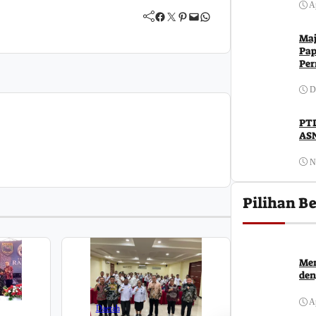
Ap
Facebook
Twitter
Pinterest
Mail
WhatsApp
Maj
Pap
Per
D
PTD
ASN
N
Pilihan Be
Men
i
den
Daerah
Ap
Daerah