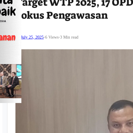
Target WTP 2025, 17 OPD
Fokus Pengawasan
July 25, 2025
•
6
Views
•
3 Min read