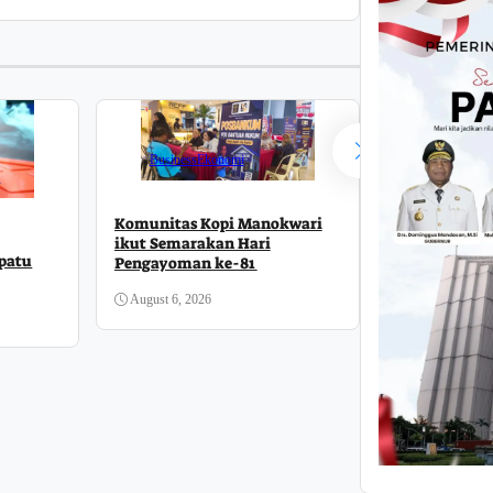
Business
Da
Business
Ekonomi
l
Sosial
Komunitas Kopi Manokwari
Festival Rai
ikut Semarakan Hari
epatu
Identitas Ba
Pengayoman ke-81
August 6, 2026
August 6, 2026