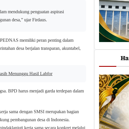
am mendukung penguatan aspirasi
unan desa,” ujar Firdaus.
BPEDNAS memiliki peran penting dalam
ntahan desa berjalan transparan, akuntabel,
Ha
 Masih Menunggu Hasil Labfor
ngsa. BPD harus menjadi garda terdepan dalam
rja sama dengan SMSI merupakan bagian
ukung pembangunan desa di Indonesia.
ndaklanjuti kerja sama secara konkret melalui