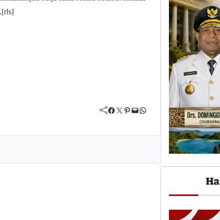
[rls]
Facebook
Twitter
Pinterest
Mail
WhatsApp
Ha