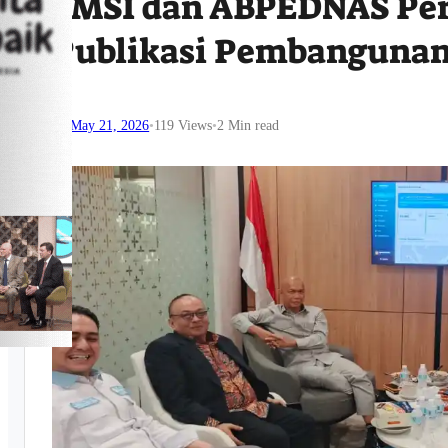
SMSI dan ABPEDNAS Per
Publikasi Pembangunan
May 21, 2026
•
119
Views
•
2 Min read