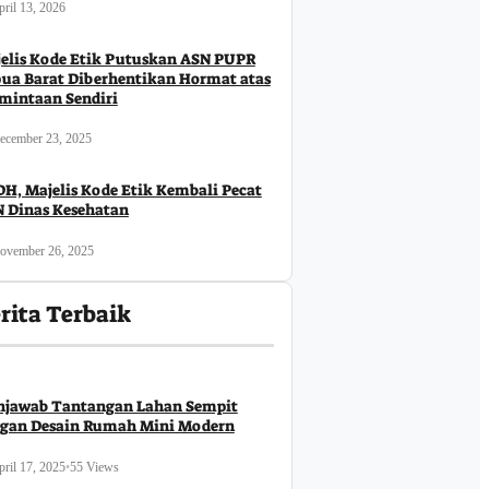
ril 13, 2026
elis Kode Etik Putuskan ASN PUPR
ua Barat Diberhentikan Hormat atas
mintaan Sendiri
ecember 23, 2025
H, Majelis Kode Etik Kembali Pecat
 Dinas Kesehatan
ovember 26, 2025
rita Terbaik
jawab Tantangan Lahan Sempit
gan Desain Rumah Mini Modern
ril 17, 2025
•
55 Views