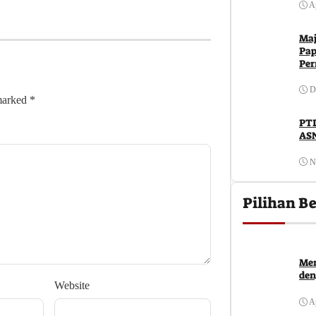
Ap
Maj
Pap
Per
D
 marked
*
PTD
ASN
N
Pilihan Be
Men
den
Website
Ap