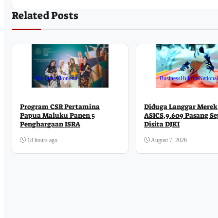
Related Posts
Business
Ekonomi
Business
Hukrim
Nationa
Program CSR Pertamina
Diduga Langgar Merek
Papua Maluku Panen 5
ASICS,9.609 Pasang S
Penghargaan ISRA
Disita DJKI
18 hours ago
August 7, 2026