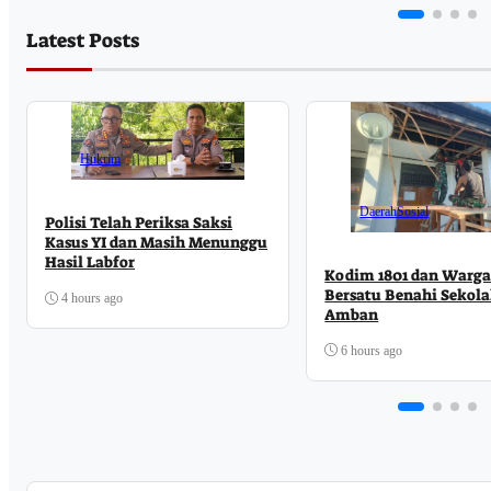
Latest Posts
Hukrim
Daerah
Sosial
Polisi Telah Periksa Saksi
Kasus YI dan Masih Menunggu
Hasil Labfor
Kodim 1801 dan Warg
Bersatu Benahi Sekola
4 hours ago
Amban
6 hours ago