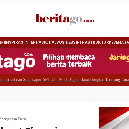
MI
INSPIRASI
INTERNASIONAL
BUSINESS
INFRASTRUKTUR
KESEHAT
Lapor APH
|
#3 -
Polda Papua Barat Bongkar Tambang Emas Ilegal di Waserawi
mbangunan Desa