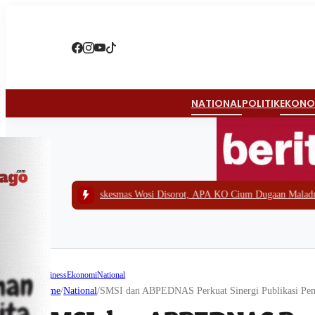
NATIONAL
POLITIK
EKONO
r Puskesmas Wosi Disorot, APA KO Cium Dugaan Maladministrasi dan Siap 
Business
Ekonomi
National
Home
/
National
/
SMSI dan ABPEDNAS Perkuat Sinergi Publikasi Pe