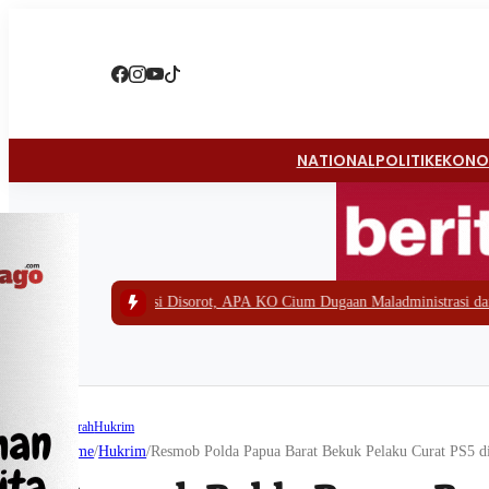
NATIONAL
POLITIK
EKONO
Wosi Disorot, APA KO Cium Dugaan Maladministrasi dan Siap Lapor APH
|
#3
Daerah
Hukrim
Home
/
Hukrim
/
Resmob Polda Papua Barat Bekuk Pelaku Curat PS5 