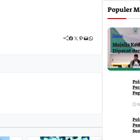
Populer M
Daerah
Facebook
Twitter
Pinterest
Mail
WhatsApp
Majelis Kod
Dipecat da
November 12, 
Pol
Per
Peg
Ja
N
Pol
Pem
Su