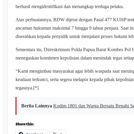
berhasil mengidentifikasi dan menangkap terduga pelaku.
Atas perbuatannya, BDW dijerat dengan Pasal 477 KUHP ten
ancaman hukuman maksimal 7 hingga 9 tahun penjara. Saat ini,
diserahkan kepada penyidik untuk menjalani proses hukum lebi
Sementara itu, Dirreskrimum Polda Papua Barat Kombes Pol H
menegaskan komitmen kepolisian dalam menindak tegas setiap t
“Kami mengimbau masyarakat agar lebih waspada saat menin
keadaan terkunci, serta segera melapor kepada pihak kepolisia
tegasnya.[*]
Berita Lainnya
Kodim 1801 dan Warga Bersatu Benahi S
Share this: