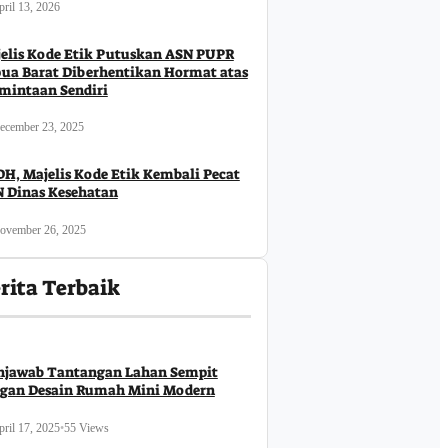
ril 13, 2026
Business
Daerah
Ekonomi
elis Kode Etik Putuskan ASN PUPR
Sosial
ua Barat Diberhentikan Hormat atas
mintaan Sendiri
Festival Raimuti Perkuat
ecember 23, 2025
Identitas Bahari Papua Barat
Pap
Das
August 6, 2026
H, Majelis Kode Etik Kembali Pecat
Pen
 Dinas Kesehatan
Pen
Au
ovember 26, 2025
rita Terbaik
ulai Penilaian
asi, Papua Barat
itmen Pelayanan
jawab Tantangan Lahan Sempit
gan Desain Rumah Mini Modern
ril 17, 2025
•
55 Views