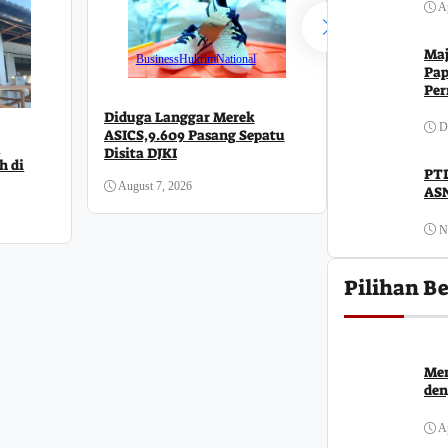
Ap
Maj
Business
Hukrim
National
Pap
Per
Diduga Langgar Merek
D
ASICS,9.609 Pasang Sepatu
a
Disita DJKI
h di
PTD
August 7, 2026
ASN
N
Daerah
Pilihan Be
Ombudsman M
Maladministr
Perkuat Kom
Publik
Men
August 6, 2026
den
Ap