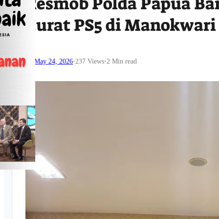
Resmob Polda Papua Ba
Curat PS5 di Manokwari
May 24, 2026
•
237
Views
•
2 Min read