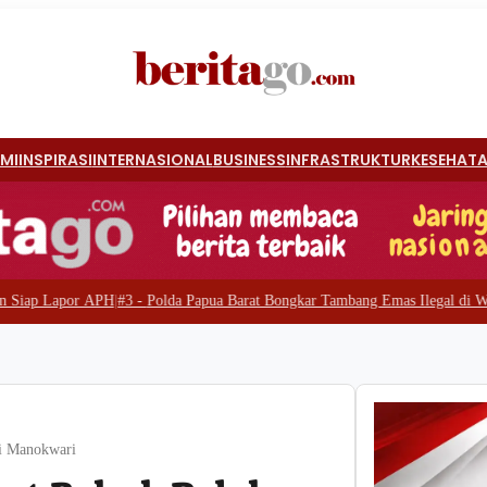
MI
INSPIRASI
INTERNASIONAL
BUSINESS
INFRASTRUKTUR
KESEHAT
 -
Polda Papua Barat Bongkar Tambang Emas Ilegal di Waserawi, Enam Excav
di Manokwari