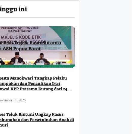
inggu ini
e Etik Tegas: Fajar Sutanto
ri ASN Papua Barat
2025
resta Manokwari Tangkap Pelaku
ampokan dan Penculikan Istri
awai KPP Pratama Kurang dari 24
m
ovember 11, 2025
res Teluk Bintuni Ungkap Kasus
bunuhan dan Persetubuhan Anak di
muri