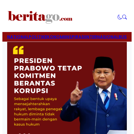
NATIONAL
POLITIK
EKONOMI
INSPIRASI
INTERNASIONAL
BUSINE