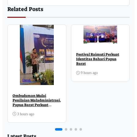
Related Posts
Business
Daerah
Ekonomi
Sosial
Festival Raimuti Perkuat
Identitas Bahari Papua
Barat
9 hours ago
Daerah
Ombudsman Mulai
Penilaian Maladministrasi,
Papua Barat Perkuat
Komitmen Pelayanan
Publik
3 hours ago
Latest Posts