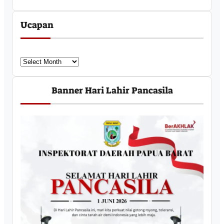
Ucapan
U
c
a
Banner Hari Lahir Pancasila
p
a
n