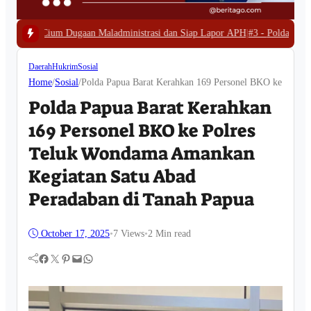
aladministrasi dan Siap Lapor APH
|
#3 -
Polda Papua Barat Bongkar Tamban
Daerah
Hukrim
Sosial
Home
/
Sosial
/
Polda Papua Barat Kerahkan 169 Personel BKO ke Polre
Polda Papua Barat Kerahkan
169 Personel BKO ke Polres
Teluk Wondama Amankan
Kegiatan Satu Abad
Peradaban di Tanah Papua
October 17, 2025
•
7
Views
•
2 Min read
Facebook
Twitter
Pinterest
Mail
WhatsApp