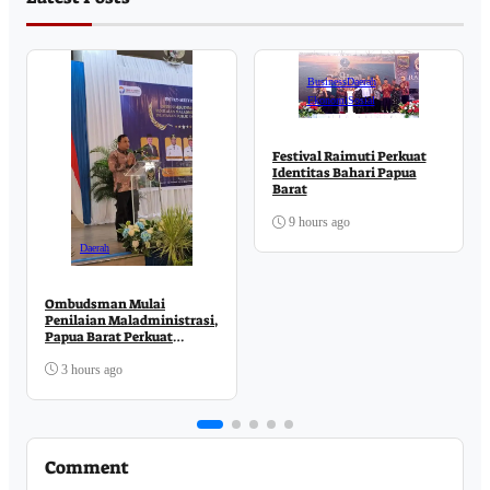
Business
Daerah
Ekonomi
Sosial
Festival Raimuti Perkuat
Identitas Bahari Papua
Barat
9 hours ago
Daerah
Ombudsman Mulai
Penilaian Maladministrasi,
Papua Barat Perkuat
Komitmen Pelayanan
Publik
3 hours ago
Comment