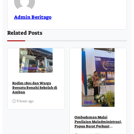
Admin Beritago
Related Posts
Daerah
Sosial
Kodim 1801 dan Warga
Bersatu Benahi Sekolah di
Amban
9 hours ago
Daerah
Ombudsman Mulai
Penilaian Maladministrasi,
Papua Barat Perkuat
Komitmen Pelayanan