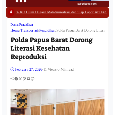
Dugaan Maladministrasi dan Siap Lapor APH
|
#3 -
Polda Papua Barat Bongkar
Daerah
Pendidikan
Home
/
Transportasi
/
Pendidikan
/
Polda Papua Barat Dorong Literasi Kes
Polda Papua Barat Dorong
Literasi Kesehatan
Reproduksi
February 27, 2026
•
11
Views
•
3 Min read
Facebook
Twitter
Pinterest
Mail
WhatsApp