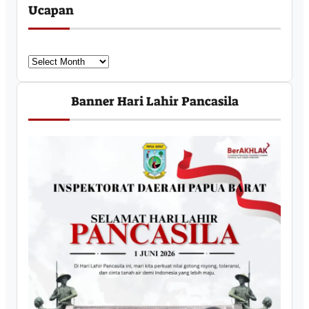
Ucapan
U
c
a
Banner Hari Lahir Pancasila
p
a
n