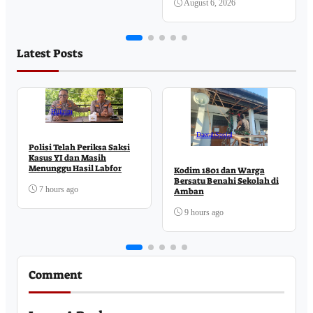
Publik
August 6, 2026
Latest Posts
Hukrim
Daerah
Sosial
Polisi Telah Periksa Saksi
Kasus YI dan Masih
Menunggu Hasil Labfor
Kodim 1801 dan Warga
Bersatu Benahi Sekolah di
7 hours ago
Amban
9 hours ago
Comment