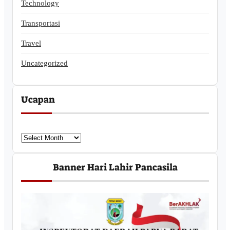
Technology
Transportasi
Travel
Uncategorized
Ucapan
U
c
a
Banner Hari Lahir Pancasila
p
a
n