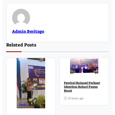
Admin Beritago
Related Posts
Business
Daerah
Ekonomi
Sosial
Festival Raimuti Perkuat
Identitas Bahari Papua
Barat
16 hours ago
Daerah