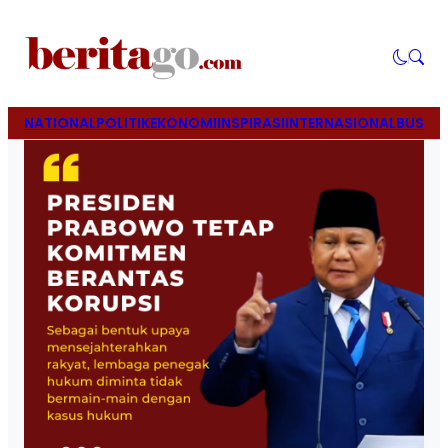
NATIONAL
POLITIK
EKONOMI
INSPIRASI
INTERNASIONAL
BUSINE