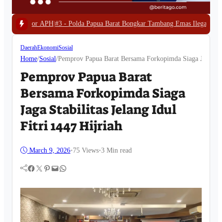
olda Papua Barat Bongkar Tambang Emas Ilegal di Waserawi, Enam Excavato
Daerah
Ekonomi
Sosial
Home
/
Sosial
/
Pemprov Papua Barat Bersama Forkopimda Siaga Jaga Stabi
Pemprov Papua Barat
Bersama Forkopimda Siaga
Jaga Stabilitas Jelang Idul
Fitri 1447 Hijriah
March 9, 2026
•
75
Views
•
3 Min read
Facebook
Twitter
Pinterest
Mail
WhatsApp