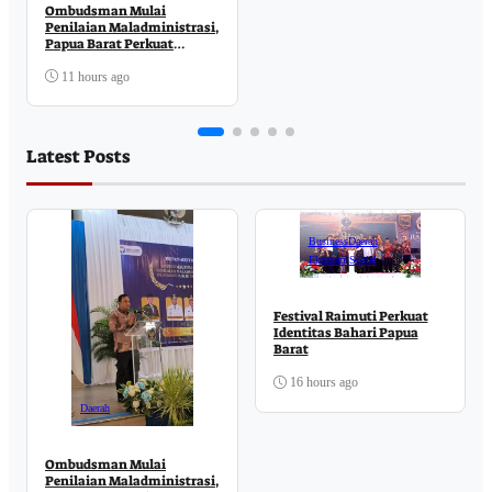
Ombudsman Mulai
Penilaian Maladministrasi,
Papua Barat Perkuat
Komitmen Pelayanan
Publik
11 hours ago
Latest Posts
Business
Daerah
Ekonomi
Sosial
Festival Raimuti Perkuat
Identitas Bahari Papua
Barat
16 hours ago
Daerah
Ombudsman Mulai
Penilaian Maladministrasi,