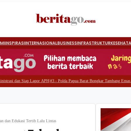
MI
INSPIRASI
INTERNASIONAL
BUSINESS
INFRASTRUKTUR
KESEHAT
apor APH
|
#3 -
Polda Papua Barat Bongkar Tambang Emas Ilegal di Waserawi, 
n dan Edukasi Tertib Lalu Lintas