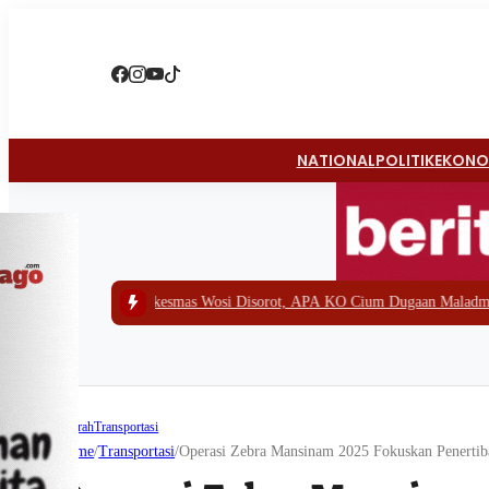
NATIONAL
POLITIK
EKONO
Puskesmas Wosi Disorot, APA KO Cium Dugaan Maladministrasi dan Siap L
Daerah
Transportasi
Home
/
Transportasi
/
Operasi Zebra Mansinam 2025 Fokuskan Penertiba