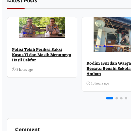
Latest Posts
Hukrim
Daerah
Sosial
Polisi Telah Periksa Saksi
Kasus YI dan Masih Menunggu
Hasil Labfor
Kodim 1801 dan Warg
Bersatu Benahi Sekola
8 hours ago
Amban
10 hours ago
Comment