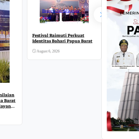
Business
Daerah
Ekonomi
Sosial
Daerah
Festival Raimuti Perkuat
Identitas Bahari Papua Barat
Papua Barat
Dasar, Pempr
August 6, 2026
Penerapan S
Penguatan S
August 5, 2026
ilaian
a Barat
layanan