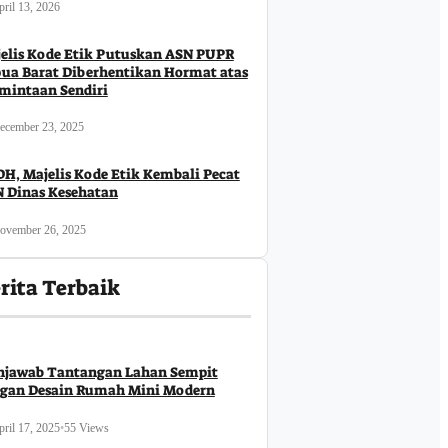
ril 13, 2026
elis Kode Etik Putuskan ASN PUPR
ua Barat Diberhentikan Hormat atas
mintaan Sendiri
ecember 23, 2025
H, Majelis Kode Etik Kembali Pecat
 Dinas Kesehatan
ovember 26, 2025
rita Terbaik
jawab Tantangan Lahan Sempit
gan Desain Rumah Mini Modern
ril 17, 2025
•
55 Views