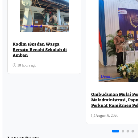
Daerah
Sosial
Kodim 1801 dan Warga
Bersatu Benahi Sekolah di
Amban
10 hours ago
Daerah
Ombudsman Mulai Pen
Maladministrasi, Papu
Perkuat Komitmen Pe
Publik
August 6, 2026