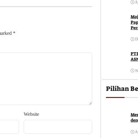
Ap
Maj
Pap
Per
 marked
*
D
PTD
ASN
N
Pilihan Be
Website
Men
den
Ap