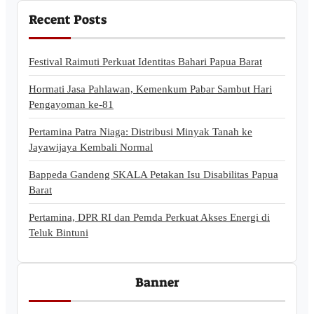
Recent Posts
Festival Raimuti Perkuat Identitas Bahari Papua Barat
Hormati Jasa Pahlawan, Kemenkum Pabar Sambut Hari
Pengayoman ke-81
Pertamina Patra Niaga: Distribusi Minyak Tanah ke
Jayawijaya Kembali Normal
Bappeda Gandeng SKALA Petakan Isu Disabilitas Papua
Barat
Pertamina, DPR RI dan Pemda Perkuat Akses Energi di
Teluk Bintuni
Banner