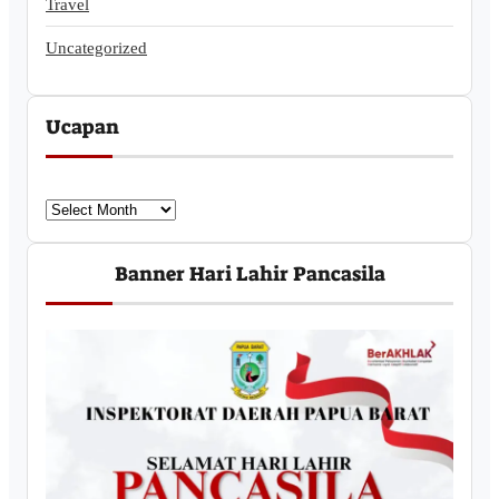
Travel
Uncategorized
Ucapan
U
c
a
Banner Hari Lahir Pancasila
p
a
n