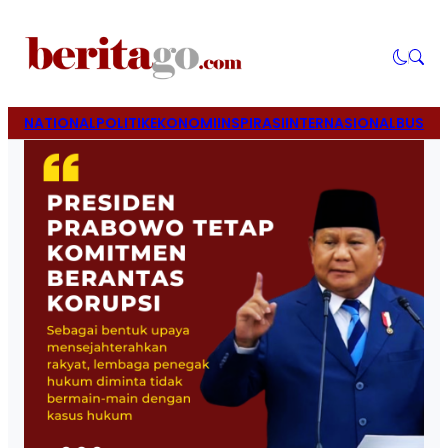
NATIONAL
POLITIK
EKONOMI
INSPIRASI
INTERNASIONAL
BUSINE