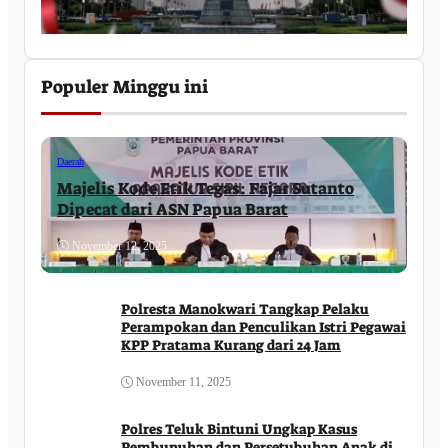
Populer Minggu ini
Daerah
Majelis Kode Etik Tegas: Fajar Sutanto
Dipecat dari ASN Papua Barat
November 12, 2025
Polresta Manokwari Tangkap Pelaku
Perampokan dan Penculikan Istri Pegawai
KPP Pratama Kurang dari 24 Jam
November 11, 2025
Polres Teluk Bintuni Ungkap Kasus
Pembunuhan dan Persetubuhan Anak di