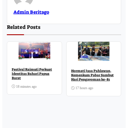
Admin Beritago
Related Posts
Business
Daerah
Ekonomi
Sosial
Daerah
Festival Raimuti Perkuat
Hormati Jasa Pahlawan,
Identitas Bahari Papua
Kemenkum Pabar Sambut
Barat
Hari Pengayoman ke-81
18 minutes ago
17 hours ago