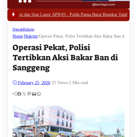
Lapor APH
|
#3 -
Polda Papua Barat Bongkar Tambang Emas Ilegal di Waserawi
Daerah
Hukrim
Home
/
Hukrim
/
Operasi Pekat, Polisi Tertibkan Aksi Bakar Ban di Sang
Operasi Pekat, Polisi
Tertibkan Aksi Bakar Ban di
Sanggeng
February 25, 2026
•
25
Views
•
2 Min read
Facebook
Twitter
Pinterest
Mail
WhatsApp