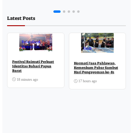
Latest Posts
Business
Daerah
Ekonomi
Sosial
Daerah
Festival Raimuti Perkuat
Hormati Jasa Pahlawan,
Identitas Bahari Papua
Kemenkum Pabar Sambut
Barat
Hari Pengayoman ke-81
18 minutes ago
17 hours ago