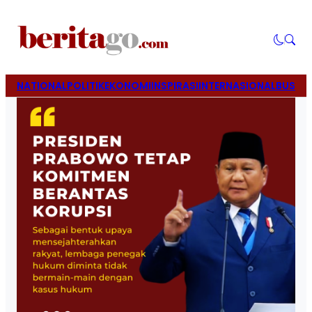
NATIONAL
POLITIK
EKONOMI
INSPIRASI
INTERNASIONAL
BUSINE