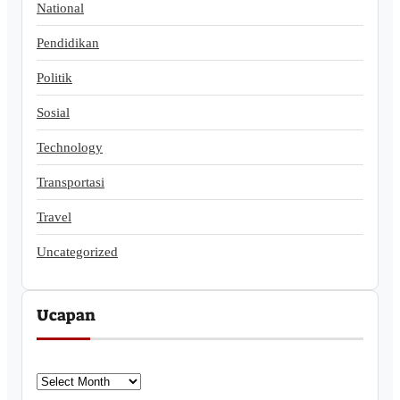
National
Pendidikan
Politik
Sosial
Technology
Transportasi
Travel
Uncategorized
Ucapan
U
c