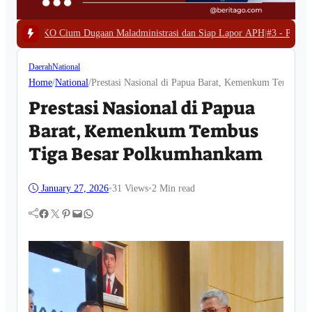
an Maladministrasi dan Siap Lapor APH
|
#3 -
Polda Papua Barat Bongkar Tam
Daerah
National
Home
/
National
/
Prestasi Nasional di Papua Barat, Kemenkum Tembus 
Prestasi Nasional di Papua
Barat, Kemenkum Tembus
Tiga Besar Polkumhankam
January 27, 2026
•
31
Views
•
2 Min read
Facebook
Twitter
Pinterest
Mail
WhatsApp