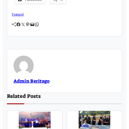
Featured
Facebook
Twitter
Pinterest
Mail
WhatsApp
Admin Beritago
Related Posts
Business
Daerah
Ekonomi
Sosial
Daerah