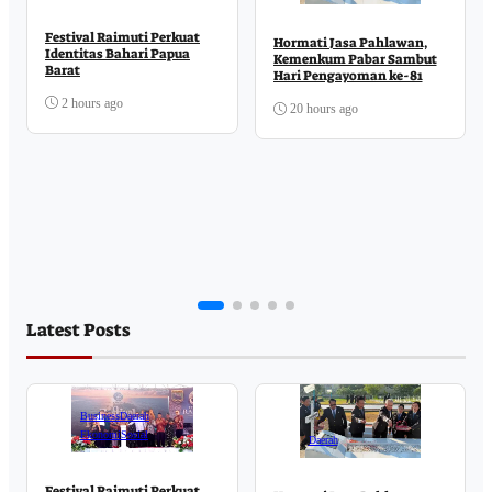
Festival Raimuti Perkuat
Hormati Jasa Pahlawan,
Identitas Bahari Papua
Kemenkum Pabar Sambut
Barat
Hari Pengayoman ke-81
2 hours ago
20 hours ago
Latest Posts
Business
Daerah
Ekonomi
Sosial
Daerah
Festival Raimuti Perkuat