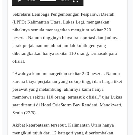
o
P
‎Sekretaris Lembaga Pengembangan Pesparawi Daerah
l
(LPPD) Kalimantan Utara, Lukas Legi, mengatakan
a
pihaknya semula menargetkan mengirim sekitar 220
y
peserta. Namun tingginya biaya transportasi dan jauhnya
e
jarak perjalanan membuat jumlah kontingen yang
r
diberangkatkan hanya sekitar 110 orang, termasuk para
ofisial.
“Awalnya kami menargetkan sekitar 220 peserta. Namun
karena biaya perjalanan yang cukup tinggi dan harga tiket
pesawat yang melambung, akhirnya kami hanya
membawa sekitar 110 orang, termasuk ofisial,” ujar Lukas
saat ditemui di Hotel OrieStorm Bay Rendani, Manokwari,
Senin (22/6).
Akibat keterbatasan tersebut, Kalimantan Utara hanya
mengikuti tujuh dari 12 kategori yang diperlombakan,