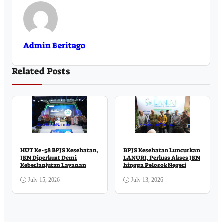
Admin Beritago
Related Posts
Kesehatan
National
Kesehatan
National
HUT Ke-58 BPJS Kesehatan,
BPJS Kesehatan Luncurkan
JKN Diperkuat Demi
LANURI, Perluas Akses JKN
Keberlanjutan Layanan
hingga Pelosok Negeri
July 15, 2026
July 13, 2026