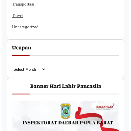
Transportasi
Travel
Uncategorized
Ucapan
U
c
a
Banner Hari Lahir Pancasila
p
a
n