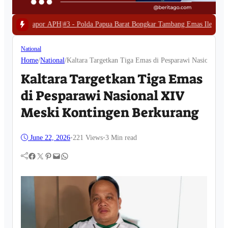
 -
Polda Papua Barat Bongkar Tambang Emas Ilegal di Waserawi, Enam Excav
National
Home
/
National
/
Kaltara Targetkan Tiga Emas di Pesparawi Nasional X
Kaltara Targetkan Tiga Emas
di Pesparawi Nasional XIV
Meski Kontingen Berkurang
June 22, 2026
•
221
Views
•
3 Min read
Facebook
Twitter
Pinterest
Mail
WhatsApp