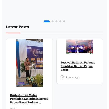
Latest Posts
Business
Daerah
Ekonomi
Sosial
Festival Raimuti Perkuat
Identitas Bahari Papua
Barat
14 hours ago
Daerah
Ombudsman Mulai
Penilaian Maladministrasi,
Papua Barat Perkuat
Komitmen Pelayanan