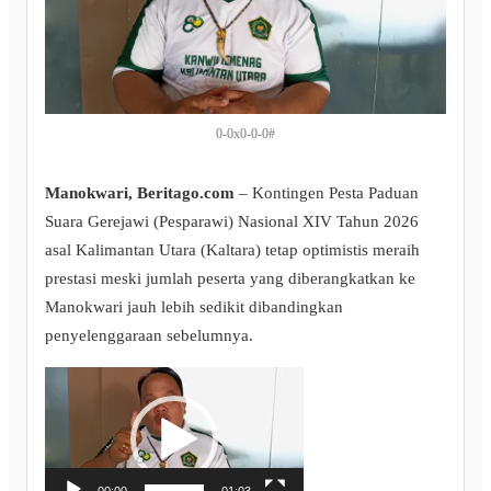
0-0x0-0-0#
‎Manokwari, Beritago.com
– Kontingen Pesta Paduan
Suara Gerejawi (Pesparawi) Nasional XIV Tahun 2026
asal Kalimantan Utara (Kaltara) tetap optimistis meraih
prestasi meski jumlah peserta yang diberangkatkan ke
Manokwari jauh lebih sedikit dibandingkan
penyelenggaraan sebelumnya.
V
i
d
e
00:00
01:03