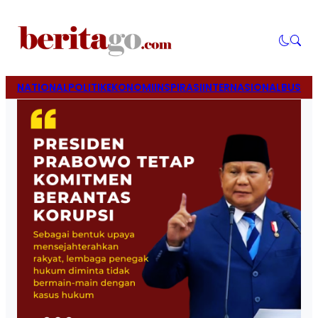
NATIONAL
POLITIK
EKONOMI
INSPIRASI
INTERNASIONAL
BUSINE