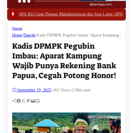
m Dugaan Maladministrasi dan Siap Lapor APH
|
#3 -
Polda Papua Barat Bong
Daerah
Home
/
Daerah
/
Kadis DPMPK Pegubin Imbau: Aparat Kampung Wajib P
Kadis DPMPK Pegubin
Imbau: Aparat Kampung
Wajib Punya Rekening Bank
Papua, Cegah Potong Honor!
September 19, 2025
•
361
Views
•
2 Min read
Facebook
Twitter
Pinterest
Mail
WhatsApp