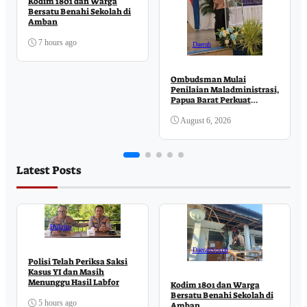
Kodim 1801 dan Warga
Bersatu Benahi Sekolah di
Amban
7 hours ago
Daerah
Ombudsman Mulai
Penilaian Maladministrasi,
Papua Barat Perkuat
Komitmen Pelayanan
Publik
August 6, 2026
Latest Posts
Hukrim
Daerah
Sosial
Polisi Telah Periksa Saksi
Kasus YI dan Masih
Menunggu Hasil Labfor
Kodim 1801 dan Warga
Bersatu Benahi Sekolah di
5 hours ago
Amban