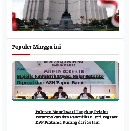
Populer Minggu ini
Daerah
Majelis Kode Etik Tegas: Fajar Sutanto
Dipecat dari ASN Papua Barat
November 12, 2025
Polresta Manokwari Tangkap Pelaku
Perampokan dan Penculikan Istri Pegawai
KPP Pratama Kurang dari 24 Jam