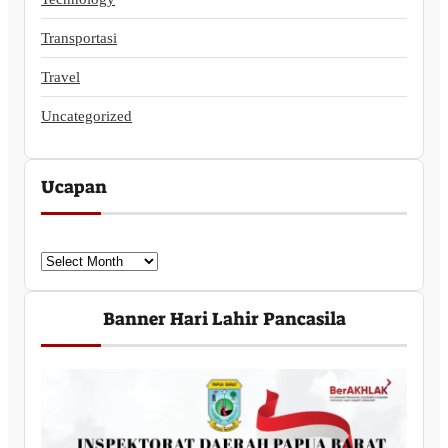
Transportasi
Travel
Uncategorized
Ucapan
U
c
a
Banner Hari Lahir Pancasila
p
a
n