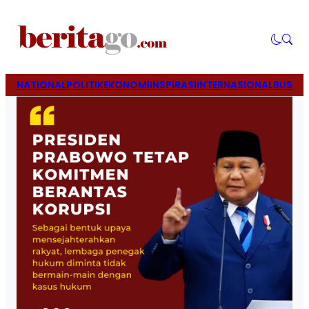
NATIONAL
POLITIK
EKONOMI
INSPIRASI
INTERNASIONAL
BUSINE