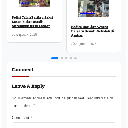
Hukrim
Daerah
Sosial
Polisi Telah Periksa Saksi
Kasus YI dan Masih
Menunggu Hasil Labfor
Kodim 1801 dan Warga
Bersatu Benahi Sekolah di
August 7, 2026
Amban
August 7, 2026
Comment
Leave A Reply
Your email address will not be published.
Required fields
are marked
*
Comment
*