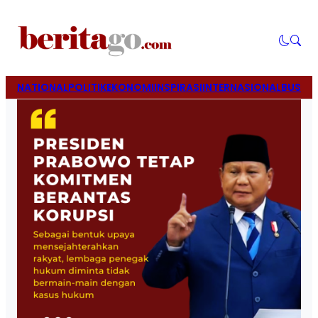
NATIONAL
POLITIK
EKONOMI
INSPIRASI
INTERNASIONAL
BUSINE