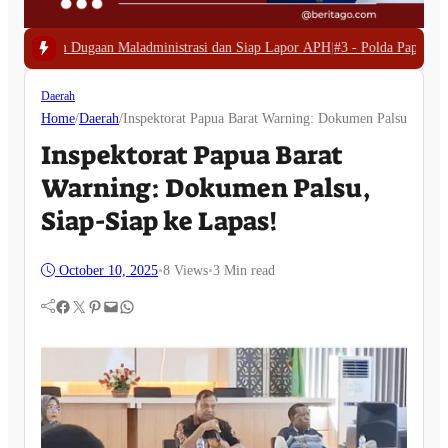
dministrasi dan Siap Lapor APH
|
#3 -
Polda Papua Barat Bongkar Tambang E
Daerah
Home
/
Daerah
/
Inspektorat Papua Barat Warning: Dokumen Palsu, Siap-
Inspektorat Papua Barat
Warning: Dokumen Palsu,
Siap-Siap ke Lapas!
October 10, 2025
•
8
Views
•
3 Min read
Facebook
Twitter
Pinterest
Mail
WhatsApp