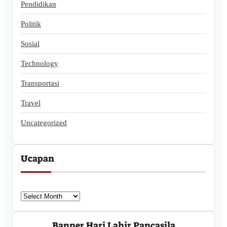
Pendidikan
Politik
Sosial
Technology
Transportasi
Travel
Uncategorized
Ucapan
U
c
a
Banner Hari Lahir Pancasila