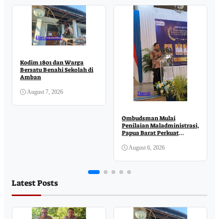
Daerah
Sosial
Kodim 1801 dan Warga
Bersatu Benahi Sekolah di
Amban
August 7, 2026
Daerah
Ombudsman Mulai
Penilaian Maladministrasi,
Papua Barat Perkuat
Komitmen Pelayanan
Publik
August 6, 2026
Latest Posts