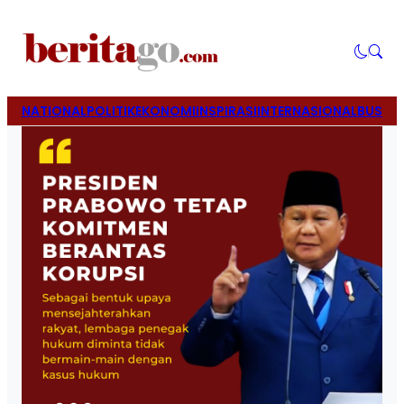
NATIONAL
POLITIK
EKONOMI
INSPIRASI
INTERNASIONAL
BUSINE