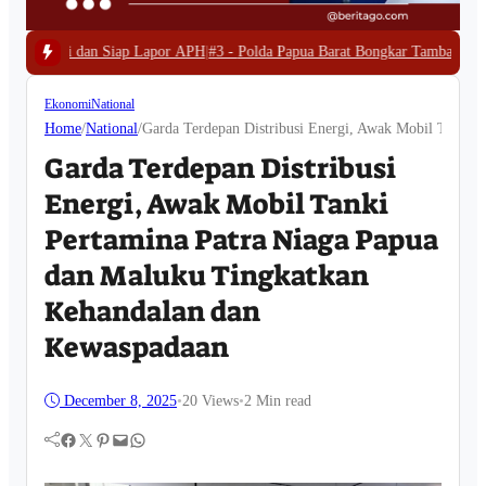
apor APH
|
#3 -
Polda Papua Barat Bongkar Tambang Emas Ilegal di Waserawi,
Ekonomi
National
Home
/
National
/
Garda Terdepan Distribusi Energi, Awak Mobil Tanki 
Garda Terdepan Distribusi
Energi, Awak Mobil Tanki
Pertamina Patra Niaga Papua
dan Maluku Tingkatkan
Kehandalan dan
Kewaspadaan
December 8, 2025
•
20
Views
•
2 Min read
Facebook
Twitter
Pinterest
Mail
WhatsApp