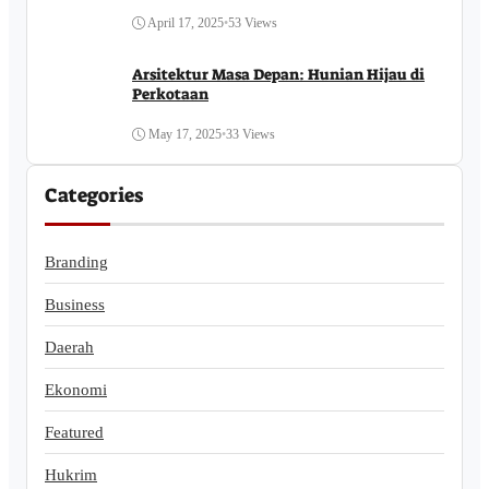
April 17, 2025
•
53 Views
Arsitektur Masa Depan: Hunian Hijau di
Perkotaan
May 17, 2025
•
33 Views
Categories
Branding
Business
Daerah
Ekonomi
Featured
Hukrim