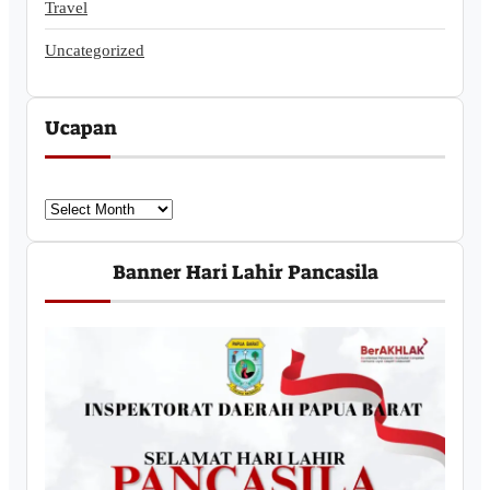
Travel
Uncategorized
Ucapan
U
c
a
Banner Hari Lahir Pancasila
p
a
n