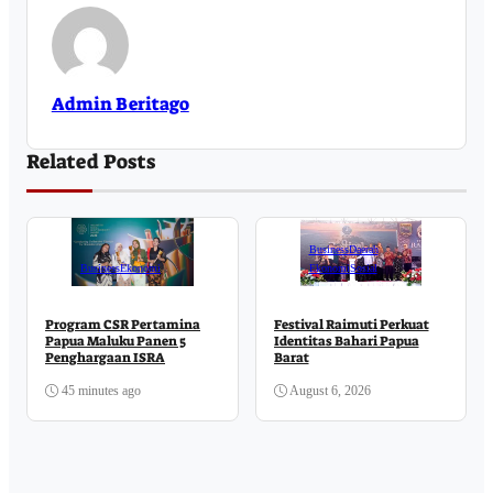
Admin Beritago
Related Posts
Business
Daerah
Business
Ekonomi
Ekonomi
Sosial
Program CSR Pertamina
Festival Raimuti Perkuat
Papua Maluku Panen 5
Identitas Bahari Papua
Penghargaan ISRA
Barat
45 minutes ago
August 6, 2026