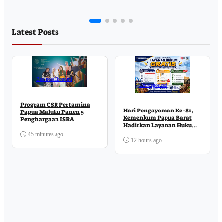
Latest Posts
Business
Ekonomi
Uncategorized
Program CSR Pertamina
Hari Pengayoman Ke-81,
Papua Maluku Panen 5
Kemenkum Papua Barat
Penghargaan ISRA
Hadirkan Layanan Hukum
Gratis di MCM
45 minutes ago
12 hours ago