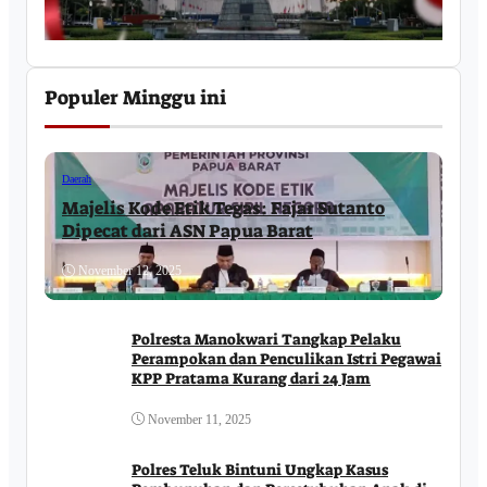
Populer Minggu ini
Daerah
Majelis Kode Etik Tegas: Fajar Sutanto
Dipecat dari ASN Papua Barat
November 12, 2025
Polresta Manokwari Tangkap Pelaku
Perampokan dan Penculikan Istri Pegawai
KPP Pratama Kurang dari 24 Jam
November 11, 2025
Polres Teluk Bintuni Ungkap Kasus