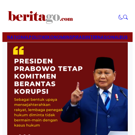
NATIONAL
POLITIK
EKONOMI
INSPIRASI
INTERNASIONAL
BUSINE