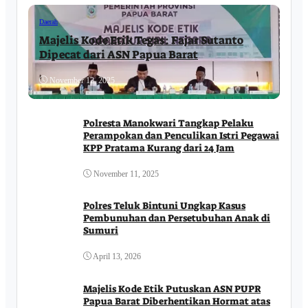
Daerah
Majelis Kode Etik Tegas: Fajar Sutanto
Dipecat dari ASN Papua Barat
November 12, 2025
Polresta Manokwari Tangkap Pelaku
Perampokan dan Penculikan Istri Pegawai
KPP Pratama Kurang dari 24 Jam
November 11, 2025
Polres Teluk Bintuni Ungkap Kasus
Pembunuhan dan Persetubuhan Anak di
Sumuri
April 13, 2026
Majelis Kode Etik Putuskan ASN PUPR
Papua Barat Diberhentikan Hormat atas