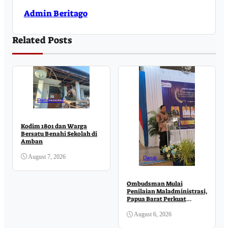
Admin Beritago
Related Posts
Daerah
Sosial
Kodim 1801 dan Warga
Bersatu Benahi Sekolah di
Amban
August 7, 2026
Daerah
Ombudsman Mulai
Penilaian Maladministrasi,
Papua Barat Perkuat
Komitmen Pelayanan
Publik
August 6, 2026