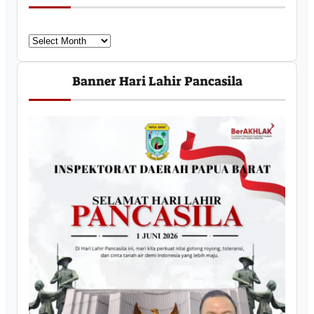
U
c
a
Banner Hari Lahir Pancasila
p
a
n