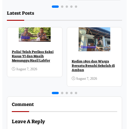
Latest Posts
Hukrim
Daerah
Sosial
Polisi Telah Periksa Saksi
Kasus YI dan Masih
Menunggu Hasil Labfor
Kodim 1801 dan Warga
Bersatu Benahi Sekolah di
August 7, 2026
Amban
August 7, 2026
Comment
Leave A Reply