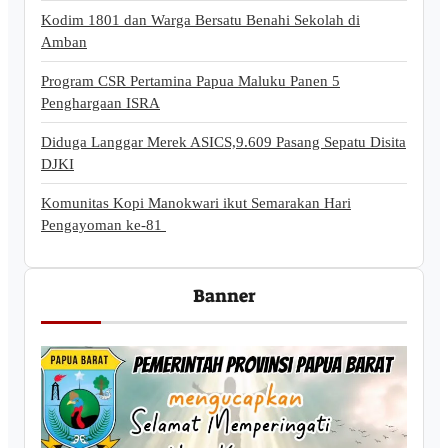
Kodim 1801 dan Warga Bersatu Benahi Sekolah di
Amban
Program CSR Pertamina Papua Maluku Panen 5
Penghargaan ISRA
Diduga Langgar Merek ASICS,9.609 Pasang Sepatu Disita
DJKI
Komunitas Kopi Manokwari ikut Semarakan Hari
Pengayoman ke-81
Banner