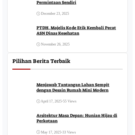
Permintaan Sendiri
December 23, 2025
PTDH, Majelis Kode Etik Kembali Pecat
ASN Dinas Kesehatan
November 26, 2025
Pilihan Berita Terbaik
Menjawab Tantangan Lahan Sempit
dengan Desain Rumah Mini Modern
April 17, 2025
•
55 Views
Arsitektur Masa Depan: Hunian Hijau di
Perkotaan
May 17, 2025
•
33 Views