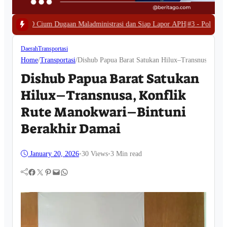
 Maladministrasi dan Siap Lapor APH
|
#3 -
Polda Papua Barat Bongkar Tamb
Daerah
Transportasi
Home
/
Transportasi
/
Dishub Papua Barat Satukan Hilux–Transnusa, Kon
Dishub Papua Barat Satukan
Hilux–Transnusa, Konflik
Rute Manokwari–Bintuni
Berakhir Damai
January 20, 2026
•
30
Views
•
3 Min read
Facebook
Twitter
Pinterest
Mail
WhatsApp