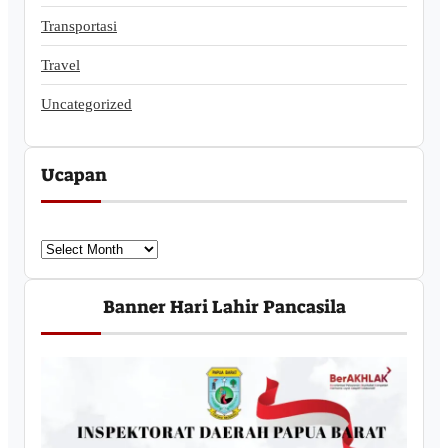
Transportasi
Travel
Uncategorized
Ucapan
U
c
a
Banner Hari Lahir Pancasila
p
a
n