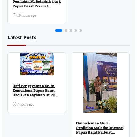
Penilaian Maladministrasi,
Papua Barat Perkuat
Komitmen Pelayanan
Publik
19 hours ago
Latest Posts
Uncategorized
Hari Pengayoman Ke-81,
Kemenkum Papua Barat
Hadirkan Layanan Hukum
Gratis di MCM
7 hours ago
Daerah
Ombudsman Mulai
Penilaian Maladministrasi,
Papua Barat Perkuat