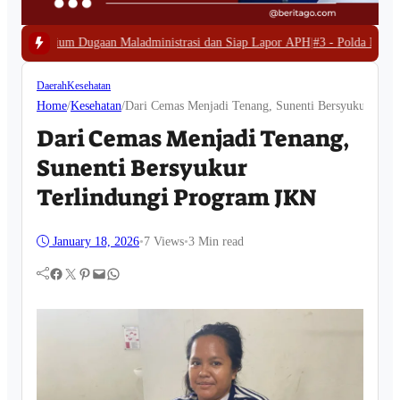
ladministrasi dan Siap Lapor APH
|
#3 -
Polda Papua Barat Bongkar Tambang
Daerah
Kesehatan
Home
/
Kesehatan
/
Dari Cemas Menjadi Tenang, Sunenti Bersyukur Terl
Dari Cemas Menjadi Tenang,
Sunenti Bersyukur
Terlindungi Program JKN
January 18, 2026
•
7
Views
•
3 Min read
Facebook
Twitter
Pinterest
Mail
WhatsApp