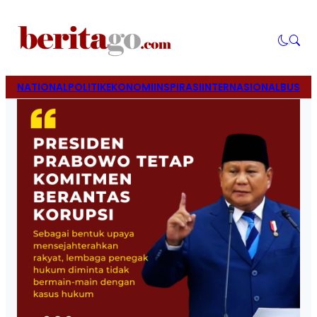
NATIONAL
POLITIK
EKONOMI
INSPIRASI
INTERNASIONAL
BUSINE