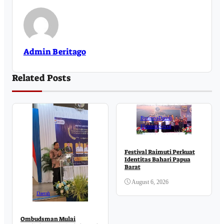
Admin Beritago
Related Posts
Business
Daerah
Ekonomi
Sosial
Festival Raimuti Perkuat
Identitas Bahari Papua
Barat
August 6, 2026
Daerah
Ombudsman Mulai