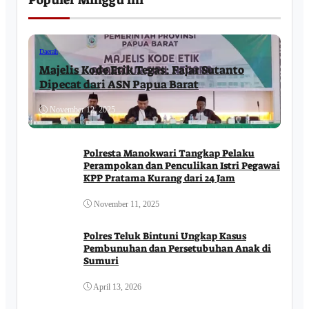
Populer Minggu ini
Daerah
Majelis Kode Etik Tegas: Fajar Sutanto
Dipecat dari ASN Papua Barat
November 12, 2025
Polresta Manokwari Tangkap Pelaku
Perampokan dan Penculikan Istri Pegawai
KPP Pratama Kurang dari 24 Jam
November 11, 2025
Polres Teluk Bintuni Ungkap Kasus
Pembunuhan dan Persetubuhan Anak di
Sumuri
April 13, 2026