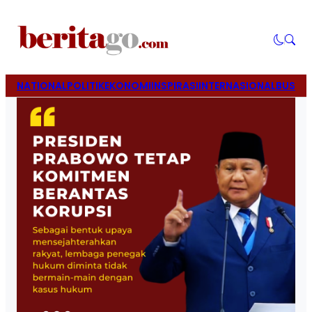
NATIONAL
POLITIK
EKONOMI
INSPIRASI
INTERNASIONAL
BUSINE