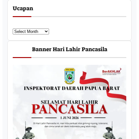
Ucapan
U
c
a
Banner Hari Lahir Pancasila
p
a
n