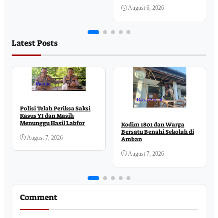
Komitmen Pelayanan
Publik
August 6, 2026
Latest Posts
Hukrim
Daerah
Sosial
Polisi Telah Periksa Saksi
Kasus YI dan Masih
Menunggu Hasil Labfor
Kodim 1801 dan Warga
Bersatu Benahi Sekolah di
August 7, 2026
Amban
August 7, 2026
Comment