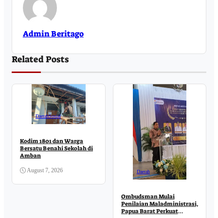
Admin Beritago
Related Posts
Daerah
Sosial
Kodim 1801 dan Warga
Bersatu Benahi Sekolah di
Amban
August 7, 2026
Daerah
Ombudsman Mulai
Penilaian Maladministrasi,
Papua Barat Perkuat