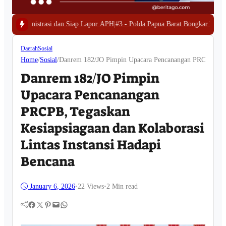
iap Lapor APH
|
#3 -
Polda Papua Barat Bongkar Tambang Emas Ilegal di Wase
Daerah
Sosial
Home
/
Sosial
/
Danrem 182/JO Pimpin Upacara Pencanangan PRCPB, Tegas
Danrem 182/JO Pimpin
Upacara Pencanangan
PRCPB, Tegaskan
Kesiapsiagaan dan Kolaborasi
Lintas Instansi Hadapi
Bencana
January 6, 2026
•
22
Views
•
2 Min read
Facebook
Twitter
Pinterest
Mail
WhatsApp