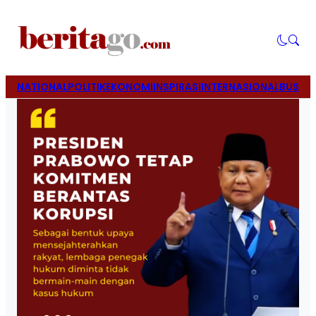
NATIONAL
POLITIK
EKONOMI
INSPIRASI
INTERNASIONAL
BUSINE