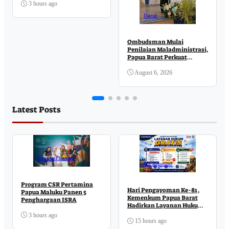
3 hours ago
Daerah
Ombudsman Mulai
Penilaian Maladministrasi,
Papua Barat Perkuat
Komitmen Pelayanan
Publik
August 6, 2026
Latest Posts
Business
Ekonomi
Uncategorized
Program CSR Pertamina
Hari Pengayoman Ke-81,
Papua Maluku Panen 5
Kemenkum Papua Barat
Penghargaan ISRA
Hadirkan Layanan Hukum
Gratis di MCM
3 hours ago
15 hours ago