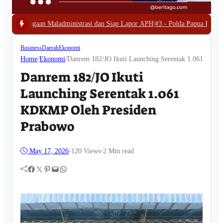
istrasi dan Siap Lapor APH
|
#3 -
Polda Papua Barat Bongkar Tambang Emas I
Business
Daerah
Ekonomi
Home
/
Ekonomi
/
Danrem 182/JO Ikuti Launching Serentak 1.061 KDK
Danrem 182/JO Ikuti
Launching Serentak 1.061
KDKMP Oleh Presiden
Prabowo
May 17, 2026
•
120
Views
•
2 Min read
Facebook
Twitter
Pinterest
Mail
WhatsApp