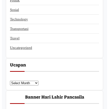
Politik
Sosial
Technology
Transportasi
Travel
Uncategorized
Ucapan
U
c
a
Banner Hari Lahir Pancasila
p
a