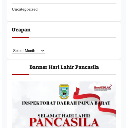
Uncategorized
Ucapan
U
c
a
Banner Hari Lahir Pancasila
p
a
n