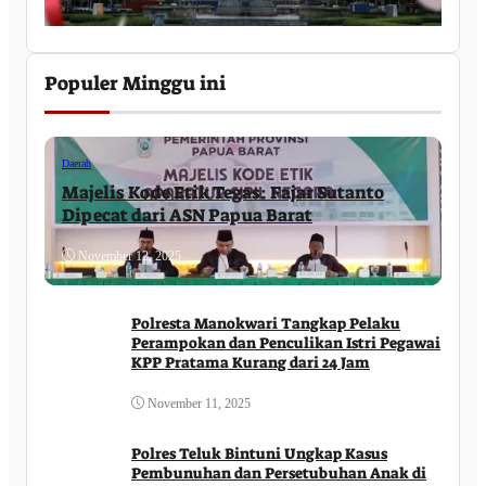
Populer Minggu ini
Daerah
Majelis Kode Etik Tegas: Fajar Sutanto
Dipecat dari ASN Papua Barat
November 12, 2025
Polresta Manokwari Tangkap Pelaku
Perampokan dan Penculikan Istri Pegawai
KPP Pratama Kurang dari 24 Jam
November 11, 2025
Polres Teluk Bintuni Ungkap Kasus
Pembunuhan dan Persetubuhan Anak di