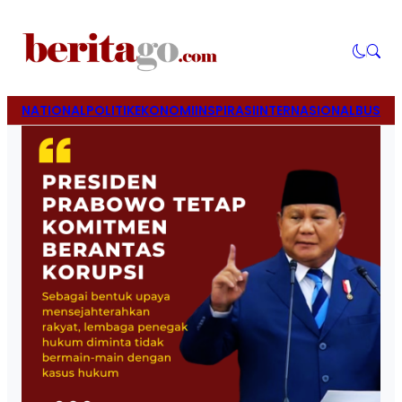
NATIONAL
POLITIK
EKONOMI
INSPIRASI
INTERNASIONAL
BUSINE