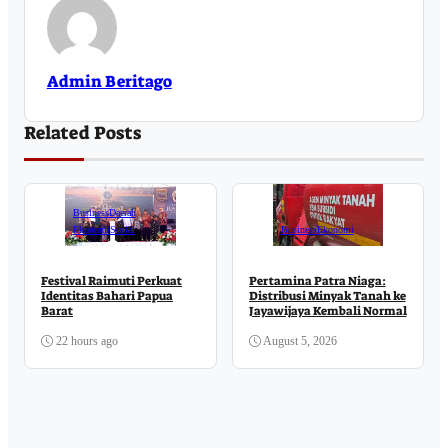
Admin Beritago
Related Posts
Business
Daerah
Ekonomi
Sosial
Business
Ekonomi
Festival Raimuti Perkuat
Pertamina Patra Niaga:
Identitas Bahari Papua
Distribusi Minyak Tanah ke
Barat
Jayawijaya Kembali Normal
22 hours ago
August 5, 2026