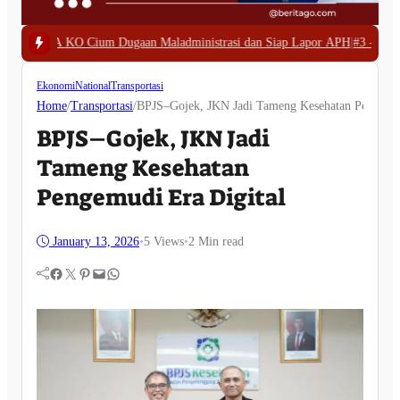
ugaan Maladministrasi dan Siap Lapor APH
|
#3 -
Polda Papua Barat Bongkar
Ekonomi
National
Transportasi
Home
/
Transportasi
/
BPJS–Gojek, JKN Jadi Tameng Kesehatan Pengemud
BPJS–Gojek, JKN Jadi
Tameng Kesehatan
Pengemudi Era Digital
January 13, 2026
•
5
Views
•
2 Min read
Facebook
Twitter
Pinterest
Mail
WhatsApp