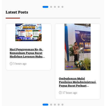
Latest Posts
Uncategorized
Hari Pengayoman Ke-81,
Kemenkum Papua Barat
Hadirkan Layanan Hukum
Gratis di MCM
5 hours ago
Daerah
Ombudsman Mulai
Penilaian Maladministrasi,
Papua Barat Perkuat
Komitmen Pelayanan
Publik
17 hours ago