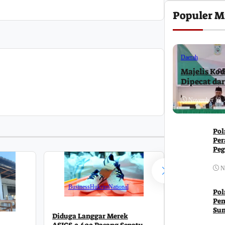
Populer M
Daerah
Majelis Kod
Dipecat da
November 12, 
Pol
Per
Peg
Ja
N
Business
Hukrim
National
Pol
Pem
Su
Diduga Langgar Merek