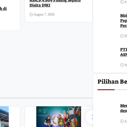
ASICS,9.609 Pasang Sepatu
Ap
a
Disita DJKI
h di
August 7, 2026
Maj
Pap
Per
Daerah
D
PTD
Ombudsman M
ASN
Maladministr
Perkuat Kom
Publik
N
August 6, 2026
Pilihan Be
Men
den
Ap
Business
Ekonomi
Business
Hu