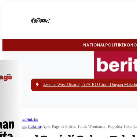
NATIONAL
POLITIK
EKONO
 Puskesmas Wosi Disorot, APA KO Cium Dugaan Maladministrasi dan Siap L
Daerah
Hukrim
Home
/
Hukrim
/
Apel Pagi di Polres Teluk Wondama, Kapolda Tekanka