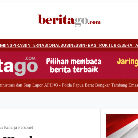
MI
INSPIRASI
INTERNASIONAL
BUSINESS
INFRASTRUKTUR
KESEHAT
apor APH
|
#3 -
Polda Papua Barat Bongkar Tambang Emas Ilegal di Waserawi,
n Kinerja Personel