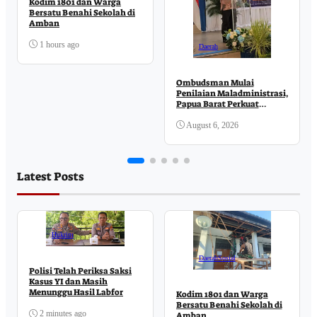
Kodim 1801 dan Warga
Bersatu Benahi Sekolah di
Amban
1 hours ago
Daerah
Ombudsman Mulai
Penilaian Maladministrasi,
Papua Barat Perkuat
Komitmen Pelayanan
Publik
August 6, 2026
Latest Posts
Hukrim
Daerah
Sosial
Polisi Telah Periksa Saksi
Kasus YI dan Masih
Menunggu Hasil Labfor
Kodim 1801 dan Warga
Bersatu Benahi Sekolah di
2 minutes ago
Amban