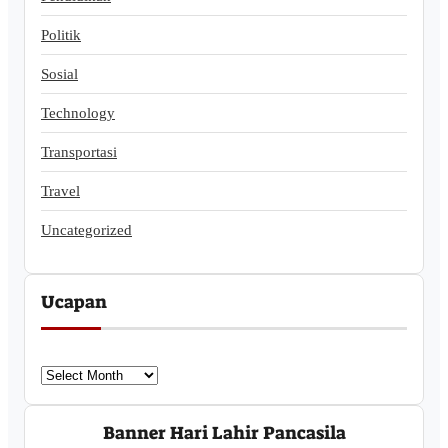
Politik
Sosial
Technology
Transportasi
Travel
Uncategorized
Ucapan
U
c
a
Banner Hari Lahir Pancasila
p