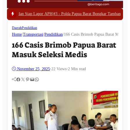
por APH
|
#3 -
Polda Papua Barat Bongkar Tambang Emas Ilegal di Waserawi, 
Daerah
Pendidikan
Home
/
Transportasi
/
Pendidikan
/
166 Casis Brimob Papua Barat Masuk S
166 Casis Brimob Papua Barat
Masuk Seleksi Medis
November 25, 2025
•
22
Views
•
2 Min read
Facebook
Twitter
Pinterest
Mail
WhatsApp