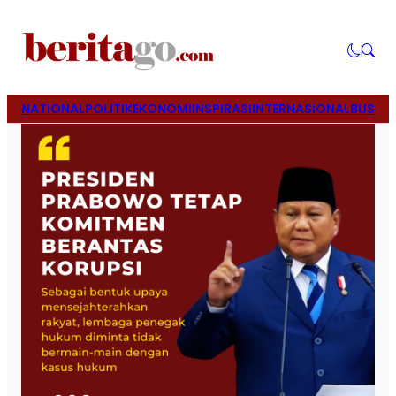
NATIONAL
POLITIK
EKONOMI
INSPIRASI
INTERNASIONAL
BUSINE