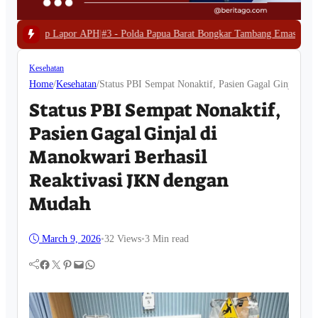
#3 -
Polda Papua Barat Bongkar Tambang Emas Ilegal di Waserawi, Enam Exc
Kesehatan
Home
/
Kesehatan
/
Status PBI Sempat Nonaktif, Pasien Gagal Ginjal di
Status PBI Sempat Nonaktif,
Pasien Gagal Ginjal di
Manokwari Berhasil
Reaktivasi JKN dengan
Mudah
March 9, 2026
•
32
Views
•
3 Min read
Facebook
Twitter
Pinterest
Mail
WhatsApp