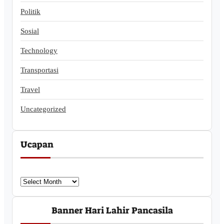
Politik
Sosial
Technology
Transportasi
Travel
Uncategorized
Ucapan
U
c
a
Banner Hari Lahir Pancasila
p