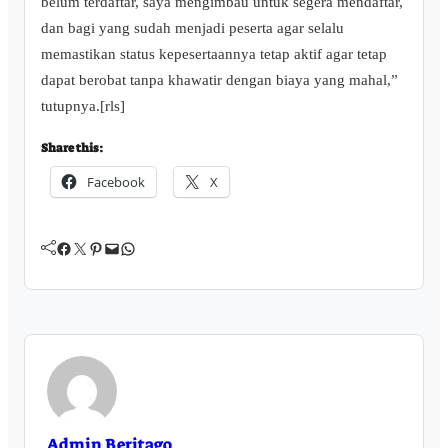
belum terdaftar, saya mengimbau untuk segera mendaftar,
dan bagi yang sudah menjadi peserta agar selalu
memastikan status kepesertaannya tetap aktif agar tetap
dapat berobat tanpa khawatir dengan biaya yang mahal,”
tutupnya.[rls]
Share this:
Facebook
X
Facebook
Twitter
Pinterest
Mail
WhatsApp
Admin Beritago