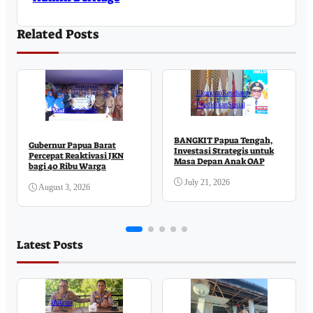
Related Posts
Ekonomi
Kesehatan
Pendidikan
Sosial
Daerah
Kesehatan
BANGKIT Papua Tengah,
Gubernur Papua Barat
Investasi Strategis untuk
Percepat Reaktivasi JKN
Masa Depan Anak OAP
bagi 40 Ribu Warga
July 21, 2026
August 3, 2026
Latest Posts
Hukrim