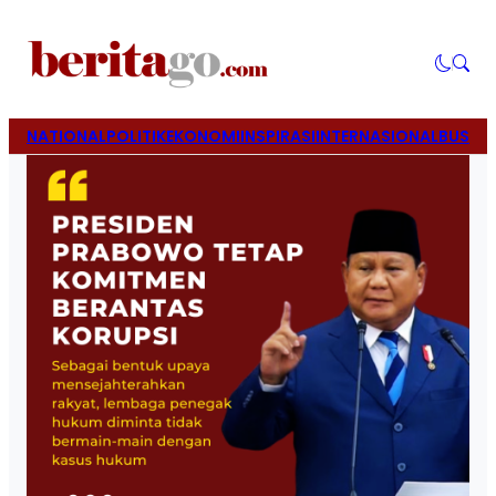
NATIONAL
POLITIK
EKONOMI
INSPIRASI
INTERNASIONAL
BUSINE