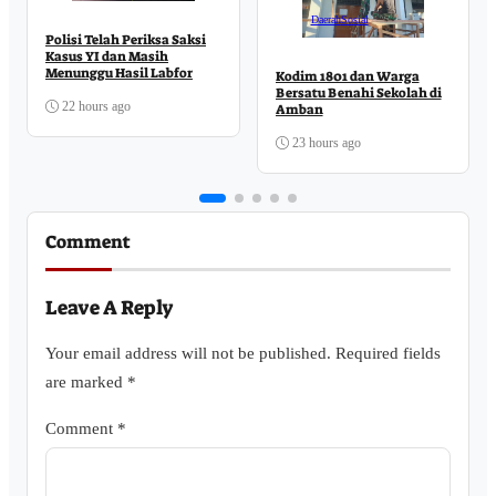
Daerah
Sosial
Polisi Telah Periksa Saksi
Kasus YI dan Masih
Menunggu Hasil Labfor
Kodim 1801 dan Warga
Bersatu Benahi Sekolah di
22 hours ago
Amban
23 hours ago
Comment
Leave A Reply
Your email address will not be published.
Required fields
are marked
*
Comment
*