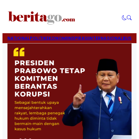
NATIONAL
POLITIK
EKONOMI
INSPIRASI
INTERNASIONAL
BUSINE