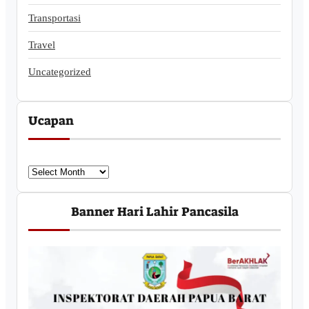
Transportasi
Travel
Uncategorized
Ucapan
U
c
a
Banner Hari Lahir Pancasila
p
a
n