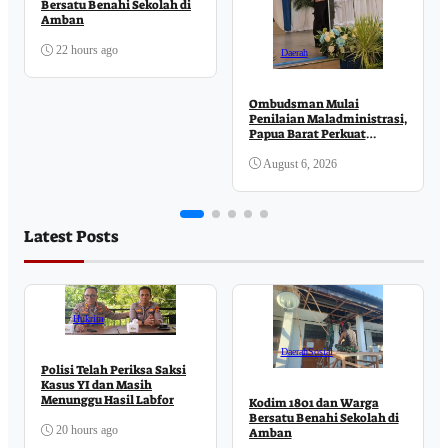
Bersatu Benahi Sekolah di
Amban
22 hours ago
Daerah
Ombudsman Mulai
Penilaian Maladministrasi,
Papua Barat Perkuat
Komitmen Pelayanan
Publik
August 6, 2026
Latest Posts
Hukrim
Daerah
Sosial
Polisi Telah Periksa Saksi
Kasus YI dan Masih
Menunggu Hasil Labfor
Kodim 1801 dan Warga
Bersatu Benahi Sekolah di
20 hours ago
Amban