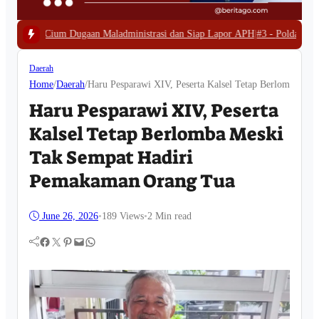
 Maladministrasi dan Siap Lapor APH
|
#3 -
Polda Papua Barat Bongkar Tamba
Daerah
Home
/
Daerah
/
‎Haru Pesparawi XIV, Peserta Kalsel Tetap Berlomba M
‎Haru Pesparawi XIV, Peserta
Kalsel Tetap Berlomba Meski
Tak Sempat Hadiri
Pemakaman Orang Tua
June 26, 2026
•
189
Views
•
2 Min read
Facebook
Twitter
Pinterest
Mail
WhatsApp