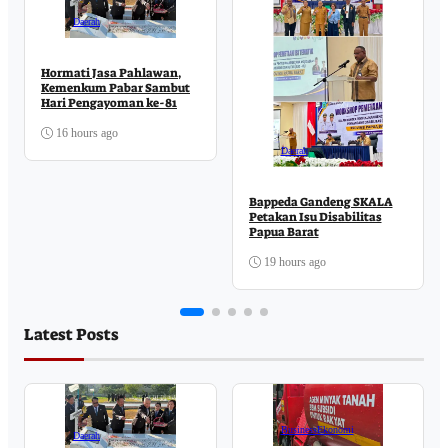
Daerah
Hormati Jasa Pahlawan,
Kemenkum Pabar Sambut
Hari Pengayoman ke-81
16 hours ago
Daerah
Bappeda Gandeng SKALA
Petakan Isu Disabilitas
Papua Barat
19 hours ago
Latest Posts
Business
Ekonomi
Daerah