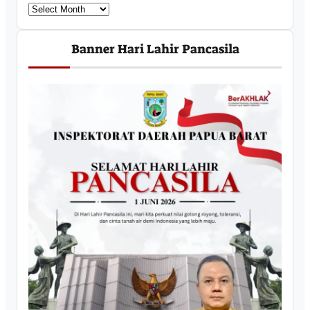
U
c
a
Banner Hari Lahir Pancasila
p
a
n