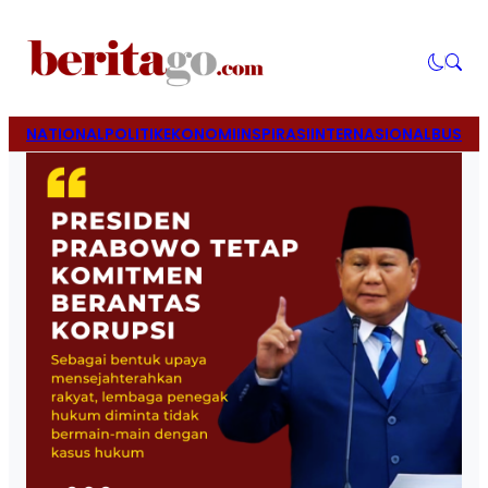
NATIONAL
POLITIK
EKONOMI
INSPIRASI
INTERNASIONAL
BUSINE