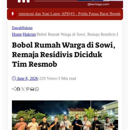
an Siap Lapor APH
|
#3 -
Polda Papua Barat Bongkar Tambang Emas Ilegal di 
Daerah
Hukrim
Home
/
Hukrim
/
Bobol Rumah Warga di Sowi, Remaja Residivis Dicidu
Bobol Rumah Warga di Sowi,
Remaja Residivis Diciduk
Tim Resmob
June 8, 2026
•
229
Views
•
3 Min read
Facebook
Twitter
Pinterest
Mail
WhatsApp