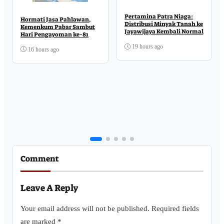
Pertamina Patra Niaga:
Hormati Jasa Pahlawan,
Distribusi Minyak Tanah ke
Kemenkum Pabar Sambut
Jayawijaya Kembali Normal
Hari Pengayoman ke-81
19 hours ago
16 hours ago
Comment
Leave A Reply
Your email address will not be published.
Required fields
are marked
*