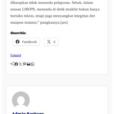
diharapkan tidak menunda pelaporan. Sebab, dalam
urusan LHKPN, menunda di detik terakhir bukan hanya
berisiko teknis, tetapi juga menyangkut integritas diri
maupun instansi,” pungkasnya.[ars]
Share this:
Facebook
X
Featured
Facebook
Twitter
Pinterest
Mail
WhatsApp
Admin Beritago