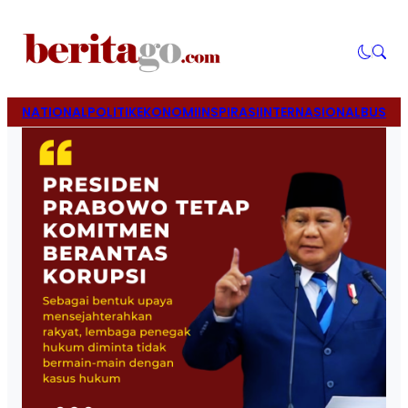
NATIONAL
POLITIK
EKONOMI
INSPIRASI
INTERNASIONAL
BUSINE