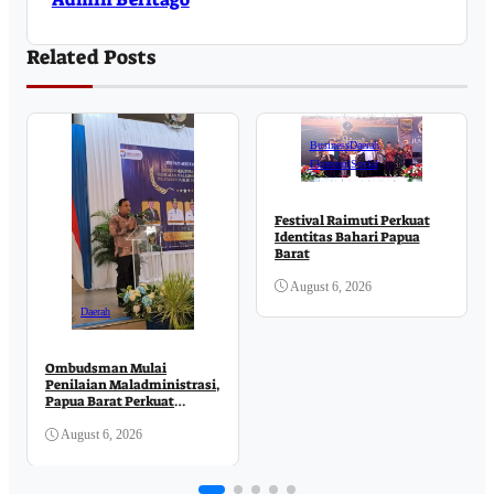
Related Posts
Business
Daerah
Ekonomi
Sosial
Festival Raimuti Perkuat
Identitas Bahari Papua
Barat
August 6, 2026
Daerah
Ombudsman Mulai
Penilaian Maladministrasi,
Papua Barat Perkuat
Komitmen Pelayanan
Publik
August 6, 2026