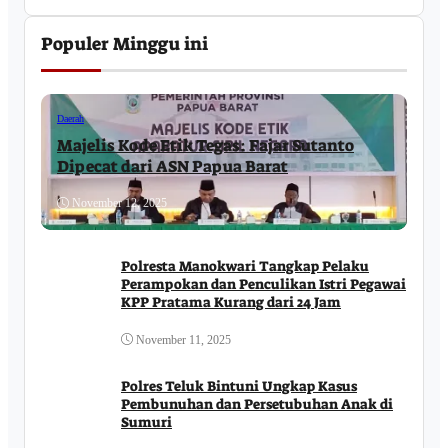
Populer Minggu ini
Daerah
Majelis Kode Etik Tegas: Fajar Sutanto
Dipecat dari ASN Papua Barat
November 12, 2025
Polresta Manokwari Tangkap Pelaku
Perampokan dan Penculikan Istri Pegawai
KPP Pratama Kurang dari 24 Jam
November 11, 2025
Polres Teluk Bintuni Ungkap Kasus
Pembunuhan dan Persetubuhan Anak di
Sumuri