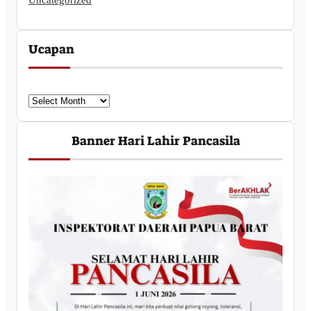
Ucapan
U
c
a
Banner Hari Lahir Pancasila
p
a
n