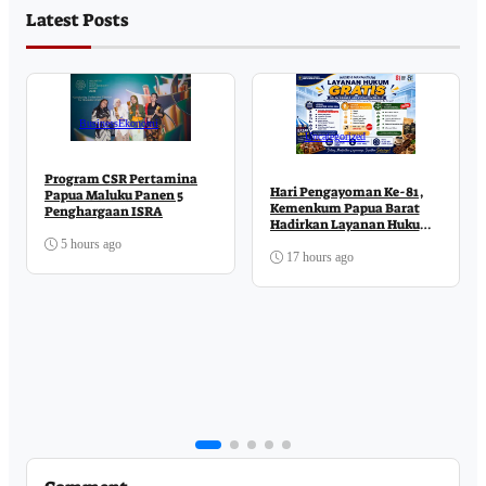
Latest Posts
Business
Ekonomi
Uncategorized
Program CSR Pertamina
Hari Pengayoman Ke-81,
Papua Maluku Panen 5
Kemenkum Papua Barat
Penghargaan ISRA
Hadirkan Layanan Hukum
Gratis di MCM
5 hours ago
17 hours ago