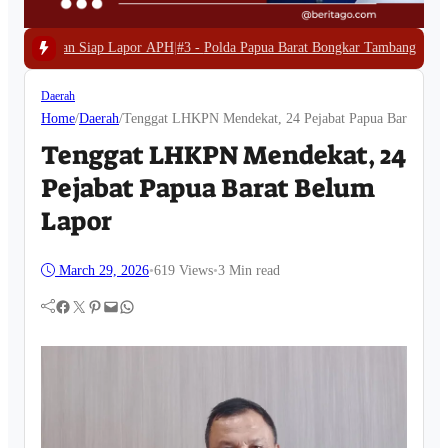
 APH
|
#3 -
Polda Papua Barat Bongkar Tambang Emas Ilegal di Waserawi, Ena
Daerah
Home
/
Daerah
/
Tenggat LHKPN Mendekat, 24 Pejabat Papua Barat Bel
Tenggat LHKPN Mendekat, 24
Pejabat Papua Barat Belum
Lapor
March 29, 2026
•
619
Views
•
3 Min read
Facebook
Twitter
Pinterest
Mail
WhatsApp