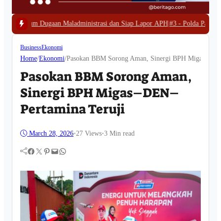
ladministrasi dan Siap Lapor APH
|
#3 -
Polda Papua Barat Bongkar Tambang 
Business
Ekonomi
Home
/
Ekonomi
/
Pasokan BBM Sorong Aman, Sinergi BPH Migas–DEN–
Pasokan BBM Sorong Aman,
Sinergi BPH Migas–DEN–
Pertamina Teruji
March 28, 2026
•
27
Views
•
3 Min read
Facebook
Twitter
Pinterest
Mail
WhatsApp