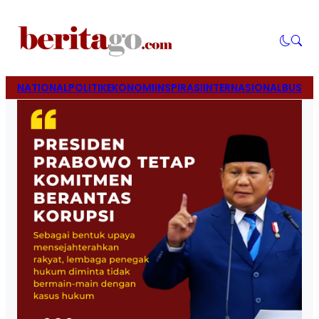
NATIONAL
POLITIK
EKONOMI
INSPIRASI
INTERNASIONAL
BUSINE