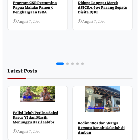
Program CSR Pertamina
Diduga Langgar Merek
Papua Maluku Panen 5
ASICS,9.609 Pasang Sepatu
Penghargaan ISRA
Disita DJKI
August 7, 2026
August 7, 2026
Latest Posts
Hukrim
Daerah
Sosial
Polisi Telah Periksa Saksi
Kasus YI dan Masih
Menunggu Hasil Labfor
Kodim 1801 dan Warga
Bersatu Benahi Sekolah di
August 7, 2026
Amban