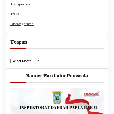
Transportasi
Travel
Uncategorized
Ucapan
U
c
a
Banner Hari Lahir Pancasila
p
a
n