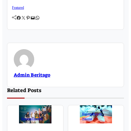
Featured
Facebook
Twitter
Pinterest
Mail
WhatsApp
Admin Beritago
Related Posts
Business
Hukrim
Business
Ekonomi
National