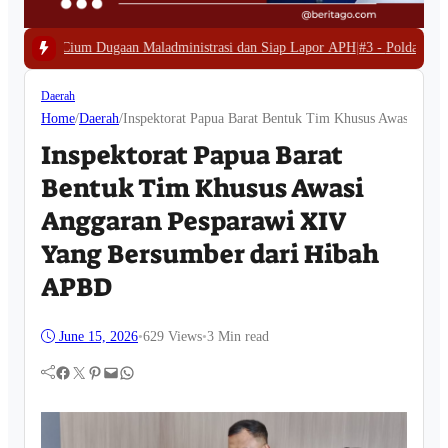
Maladministrasi dan Siap Lapor APH
|
#3 -
Polda Papua Barat Bongkar Tamba
Daerah
Home
/
Daerah
/
Inspektorat Papua Barat Bentuk Tim Khusus Awasi Ang
Inspektorat Papua Barat
Bentuk Tim Khusus Awasi
Anggaran Pesparawi XIV
Yang Bersumber dari Hibah
APBD
June 15, 2026
•
629
Views
•
3 Min read
Facebook
Twitter
Pinterest
Mail
WhatsApp