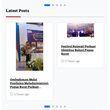
Latest Posts
Business
Daerah
Ekonomi
Sosial
Festival Raimuti Perkuat
Identitas Bahari Papua
Barat
17 hours ago
Daerah
Ombudsman Mulai
Penilaian Maladministrasi,
Papua Barat Perkuat
Komitmen Pelayanan
Publik
12 hours ago