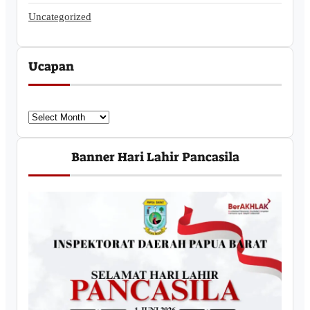
Uncategorized
Ucapan
U
c
a
Banner Hari Lahir Pancasila
p
a
n