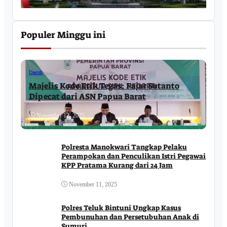
Populer Minggu ini
Daerah
Majelis Kode Etik Tegas: Fajar Sutanto
Dipecat dari ASN Papua Barat
November 12, 2025
Polresta Manokwari Tangkap Pelaku
Perampokan dan Penculikan Istri Pegawai
KPP Pratama Kurang dari 24 Jam
November 11, 2025
Polres Teluk Bintuni Ungkap Kasus
Pembunuhan dan Persetubuhan Anak di
Sumuri