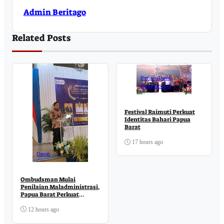
Admin Beritago
Related Posts
Business
Daerah
Ekonomi
Sosial
Festival Raimuti Perkuat
Identitas Bahari Papua
Barat
17 hours ago
Daerah
Ombudsman Mulai
Penilaian Maladministrasi,
Papua Barat Perkuat
Komitmen Pelayanan
Publik
12 hours ago