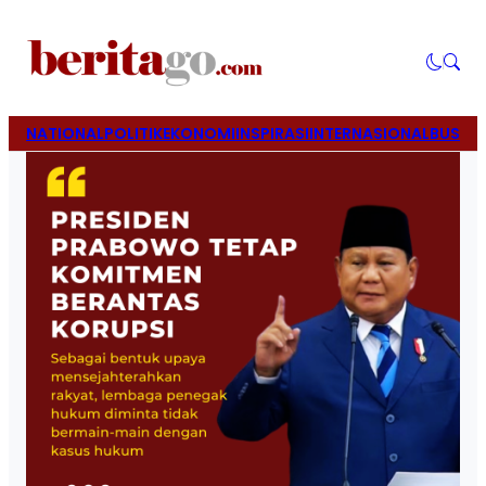
NATIONAL
POLITIK
EKONOMI
INSPIRASI
INTERNASIONAL
BUSINE