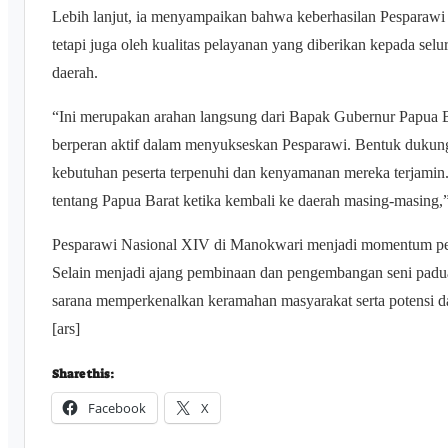
Lebih lanjut, ia menyampaikan bahwa keberhasilan Pesparawi t
tetapi juga oleh kualitas pelayanan yang diberikan kepada sel
daerah.
“Ini merupakan arahan langsung dari Bapak Gubernur Papua Ba
berperan aktif dalam menyukseskan Pesparawi. Bentuk dukun
kebutuhan peserta terpenuhi dan kenyamanan mereka terjami
tentang Papua Barat ketika kembali ke daerah masing-masing,
Pesparawi Nasional XIV di Manokwari menjadi momentum pent
Selain menjadi ajang pembinaan dan pengembangan seni paduan
sarana memperkenalkan keramahan masyarakat serta potensi da
[ars]
Share this:
Facebook
X