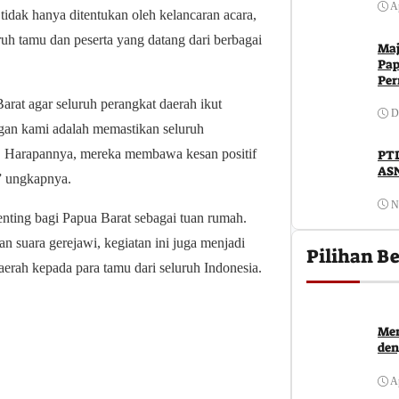
Ap
idak hanya ditentukan oleh kelancaran acara,
uruh tamu dan peserta yang datang dari berbagai
Maj
Pap
Per
rat agar seluruh perangkat daerah ikut
D
gan kami adalah memastikan seluruh
n. Harapannya, mereka membawa kesan positif
PTD
ASN
” ungkapnya.
N
ing bagi Papua Barat sebagai tuan rumah.
 suara gerejawi, kegiatan ini juga menjadi
Pilihan Be
erah kepada para tamu dari seluruh Indonesia.
Men
den
Ap