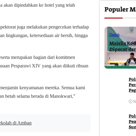
ka akan dipindahkan ke hotel yang telah
Populer M
nspektorat juga melakukan pengecekan terhadap
Daerah
han lingkungan, ketersediaan air bersih, hingga
Majelis Kod
Dipecat da
serta merupakan bagian dari komitmen
November 12, 
naan Pesparawi XIV yang akan diikuti ribuan
Pol
Per
tuk menjamin kenyamanan mereka. Semua kami
Peg
Ja
 dan betah selama berada di Manokwari,”
N
Pol
Pem
ekolah di Amban
Su