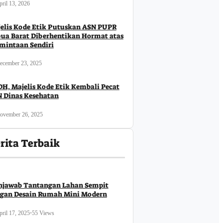
ril 13, 2026
elis Kode Etik Putuskan ASN PUPR
ua Barat Diberhentikan Hormat atas
mintaan Sendiri
ecember 23, 2025
H, Majelis Kode Etik Kembali Pecat
 Dinas Kesehatan
ovember 26, 2025
rita Terbaik
jawab Tantangan Lahan Sempit
gan Desain Rumah Mini Modern
ril 17, 2025
•
55 Views