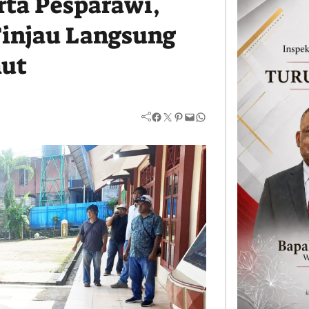
ta Pesparawi,
Tinjau Langsung
mut
Facebook
Twitter
Pinterest
Mail
WhatsApp