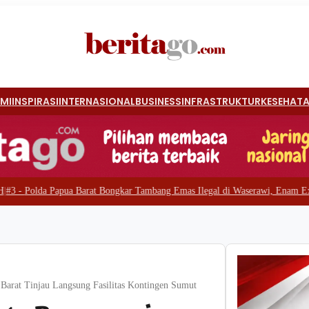
MI
INSPIRASI
INTERNASIONAL
BUSINESS
INFRASTRUKTUR
KESEHAT
arat Bongkar Tambang Emas Ilegal di Waserawi, Enam Excavator dan Lima Pe
Barat Tinjau Langsung Fasilitas Kontingen Sumut