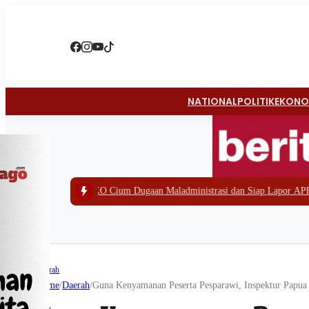
NATIONAL
POLITIK
EKONO
PA KO Cium Dugaan Maladministrasi dan Siap Lapor APH
|
#3 -
Polda Papua B
Daerah
Home
/
Daerah
/
Guna Kenyamanan Peserta Pesparawi, Inspektur Papua 