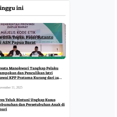
inggu ini
e Etik Tegas: Fajar Sutanto
ri ASN Papua Barat
2025
resta Manokwari Tangkap Pelaku
ampokan dan Penculikan Istri
awai KPP Pratama Kurang dari 24
m
ovember 11, 2025
res Teluk Bintuni Ungkap Kasus
bunuhan dan Persetubuhan Anak di
muri