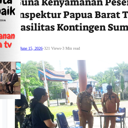
Guna Kenyamanan Peser
Inspektur Papua Barat 
Fasilitas Kontingen Su
June 15, 2026
•
321
Views
•
3 Min read