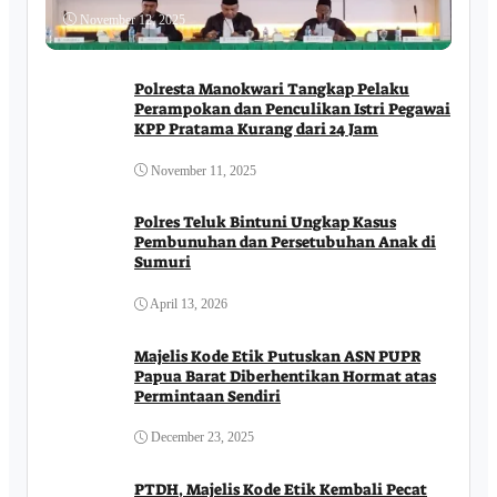
November 12, 2025
Polresta Manokwari Tangkap Pelaku
Perampokan dan Penculikan Istri Pegawai
KPP Pratama Kurang dari 24 Jam
November 11, 2025
Polres Teluk Bintuni Ungkap Kasus
Pembunuhan dan Persetubuhan Anak di
Sumuri
April 13, 2026
Majelis Kode Etik Putuskan ASN PUPR
Papua Barat Diberhentikan Hormat atas
Permintaan Sendiri
December 23, 2025
PTDH, Majelis Kode Etik Kembali Pecat