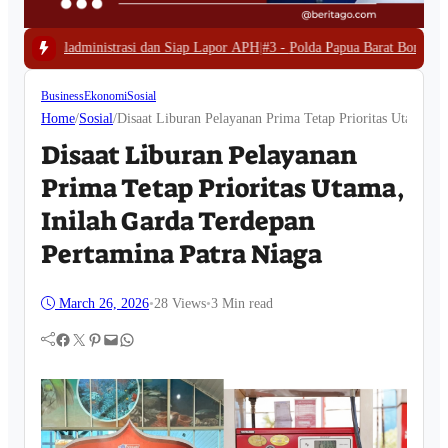
an Siap Lapor APH
|
#3 -
Polda Papua Barat Bongkar Tambang Emas Ilegal di 
Business
Ekonomi
Sosial
Home
/
Sosial
/
Disaat Liburan Pelayanan Prima Tetap Prioritas Utama, I
Disaat Liburan Pelayanan
Prima Tetap Prioritas Utama,
Inilah Garda Terdepan
Pertamina Patra Niaga
March 26, 2026
•
28
Views
•
3 Min read
Facebook
Twitter
Pinterest
Mail
WhatsApp