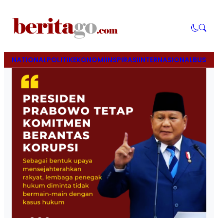
NATIONAL
POLITIK
EKONOMI
INSPIRASI
INTERNASIONAL
BUSINE