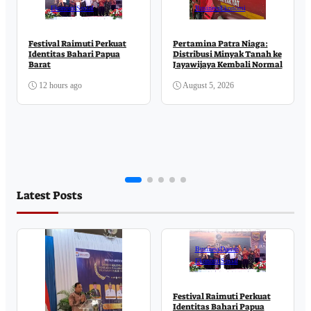
Ekonomi
Sosial
Business
Ekonomi
Festival Raimuti Perkuat
Pertamina Patra Niaga:
Identitas Bahari Papua
Distribusi Minyak Tanah ke
Barat
Jayawijaya Kembali Normal
12 hours ago
August 5, 2026
Latest Posts
Business
Daerah
Ekonomi
Sosial
Festival Raimuti Perkuat
Identitas Bahari Papua