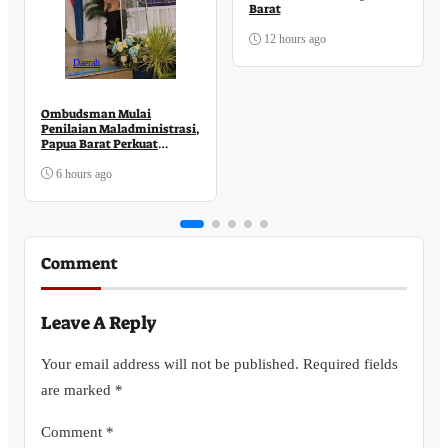
Barat
12 hours ago
Daerah
Ombudsman Mulai
Penilaian Maladministrasi,
Papua Barat Perkuat
Komitmen Pelayanan
Publik
6 hours ago
Comment
Leave A Reply
Your email address will not be published.
Required fields
are marked
*
Comment
*