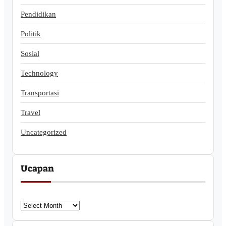
Pendidikan
Politik
Sosial
Technology
Transportasi
Travel
Uncategorized
Ucapan
U
c
a